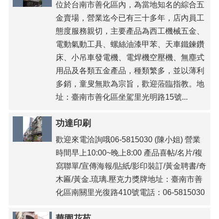
位於台南市善化區內，為當地知名的綜合五
金賣場，營業迄今已有三十多年，店內員工
態度服務親切，主要產品為西工機械五金、
電動氣動工具、螺絲油漆甲苯、天車鐵鍊鑽
床、小吊車發電機、電焊機空壓機、無塵式
用品及各類五金產品，種類繁多，並以薄利
多銷，童叟無欺為宗旨，歡迎蒞臨指教。地
址：臺南市善化區坐駕里光明路15號...
功達印刷
歡迎來電洽詢哦06-5815030 (陳小姐) 營業
時間早上10:00~晚上8:00 產品喜帖/名片/複
寫聯單/宣傳海報/貼紙/影印裝訂/黃金聘書/奇
木匾/黃金.琉璃.壓克力獎牌地址：臺南市善
化區南關里光復路410號電話：06-5815030
華園花苑