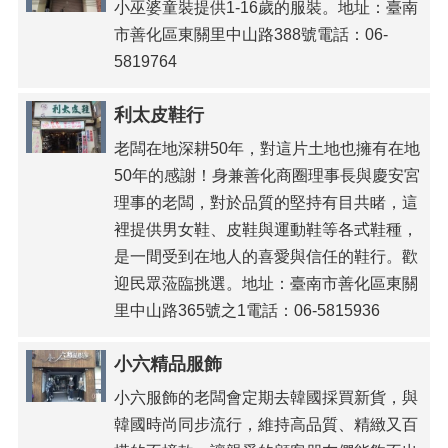
小巫婆童裝提供1-16歲的服裝。地址：臺南
市善化區東關里中山路388號電話：06-
5819764
利太皮鞋行
老闆在地深耕50年，對這片土地也擁有在地
50年的感謝！身兼善化商圈理事長與慶安宮
理事的老闆，對於品質的堅持有目共睹，這
裡提供男女鞋、皮鞋與運動鞋等各式鞋種，
是一間受到在地人的喜愛與信任的鞋行。歡
迎民眾蒞臨挑選。地址：臺南市善化區東關
里中山路365號之1電話：06-5815936
小六精品服飾
小六服飾的老闆會定期去韓國採買新貨，與
韓國時尚同步流行，維持高品質、精緻又百