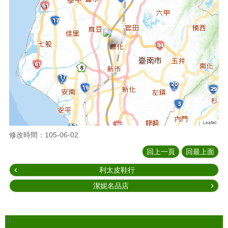
Leaflet
修改時間：105-06-02
回上一頁
回最上面
利太皮鞋行
潔妮名品店
:::