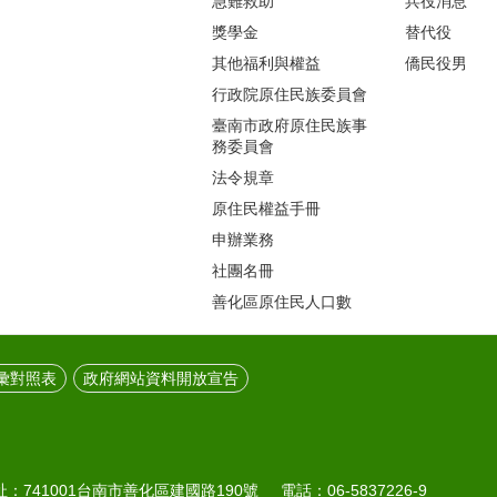
急難救助
兵役消息
獎學金
替代役
其他福利與權益
僑民役男
行政院原住民族委員會
臺南市政府原住民族事
務委員會
法令規章
原住民權益手冊
申辦業務
社團名冊
善化區原住民人口數
彙對照表
政府網站資料開放宣告
41001台南市善化區建國路190號 電話：06-5837226-9