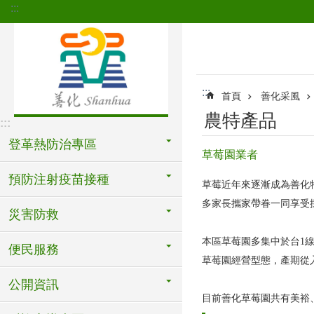
:::
跳到主要內容區塊
:::
首頁
善化采風
農特產品
:::
登革熱防治專區
草莓園業者
預防注射疫苗接種
草莓近年來逐漸成為善化
多家長攜家帶眷一同享受
災害防救
本區草莓園多集中於台1
便民服務
草莓園經營型態，產期從
公開資訊
目前善化草莓園共有美裕