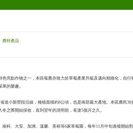
農特產品
特色亮點作物之一，本區莓農亦致力於草莓產業升級及邁向精緻化，自行
採果的樂趣。
線省道小新營段沿線，種植面積約8公頃，也是南部最大產地。本區農民3
入冬之際開始採收，直到翌年的清明前，長達5個月之久。
、南科、大安、加洲、溫馨、美裕等6家草莓園，每年11月中旬過後開始