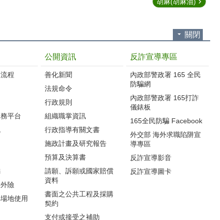
胡麻(胡麻油)
關閉
公開資訊
反詐宣導專區
流程‭
善化新聞
內政部警政署 165 全民
防騙網
法規命令
內政部警政署 165打詐
行政規則
儀錶板
服務平台
組織職掌資訊
165全民防騙 Facebook
訊
行政指導有關文書
外交部 海外求職陷阱宣
施政計畫及研究報告
導專區
預算及決算書
反詐宣導影音
編
請願、訴願或國家賠償
反詐宣導圖卡
資料
意外險
書面之公共工程及採購
心場地使用
契約
支付或接受之補助