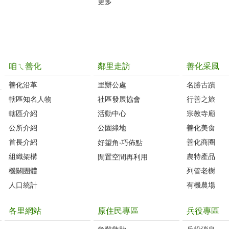
更多
咱ㄟ善化
鄰里走訪
善化采風
善化沿革‭
里辦公處‭ ‭
名勝古蹟
轄區知名人物‭
社區發展協會‭
行善之旅
轄區介紹
活動中心
宗教寺廟
公所介紹
公園綠地
善化美食
首長介紹
善化商圈
好望角‧巧佈點
組織架構
農特產品
閒置空間再利用
機關團體
列管老樹
人口統計
有機農場
各里網站
原住民專區
兵役專區