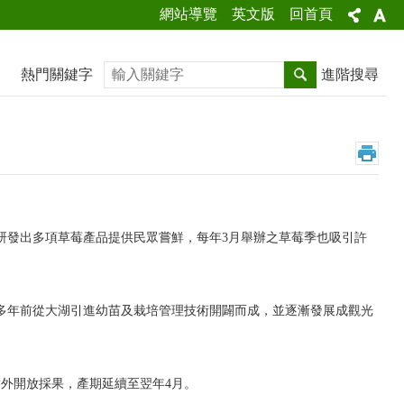
網站導覽
英文版
回首頁
搜尋
熱門關鍵字
進階搜尋
研發出多項草莓產品提供民眾嘗鮮，每年3月舉辦之草莓季也吸引許
0多年前從大湖引進幼苗及栽培管理技術開闢而成，並逐漸發展成觀光
對外開放採果，產期延續至翌年4月。