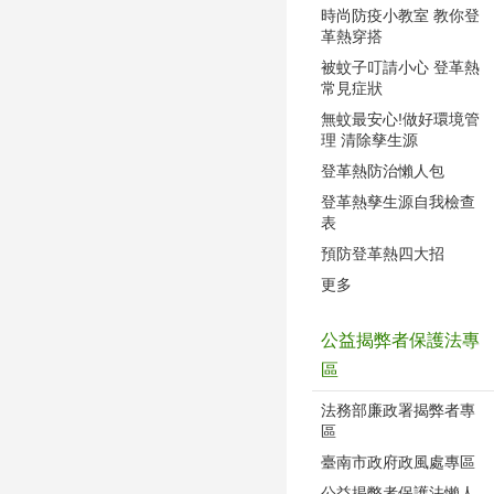
時尚防疫小教室 教你登
革熱穿搭
被蚊子叮請小心 登革熱
常見症狀
無蚊最安心!做好環境管
理 清除孳生源
登革熱防治懶人包
登革熱孳生源自我檢查
表
預防登革熱四大招
更多
公益揭弊者保護法專
區
法務部廉政署揭弊者專
區
臺南市政府政風處專區
公益揭弊者保護法懶人