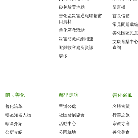
砂包放置地點
留言板
善化區災害通報聯繫窗
首長信箱
口資料
常見問題彙
善化區救濟站
善化區區民
災害防救網網相連
文康育樂中
避難收容處所資訊
查詢
更多
咱ㄟ善化
鄰里走訪
善化采風
善化沿革‭
里辦公處‭ ‭
名勝古蹟
轄區知名人物‭
社區發展協會‭
行善之旅
轄區介紹
活動中心
宗教寺廟
公所介紹
公園綠地
善化美食