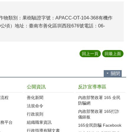
別：果樹驗證字號：APACC-OT-104-368有機作
00公頃）地址：臺南市善化區圳西段676號電話：06-
回上一頁
回最上面
關閉
公開資訊
反詐宣導專區
流程‭
善化新聞
內政部警政署 165 全民
防騙網
法規命令
內政部警政署 165打詐
行政規則
儀錶板
服務平台
組織職掌資訊
165全民防騙 Facebook
訊
行政指導有關文書