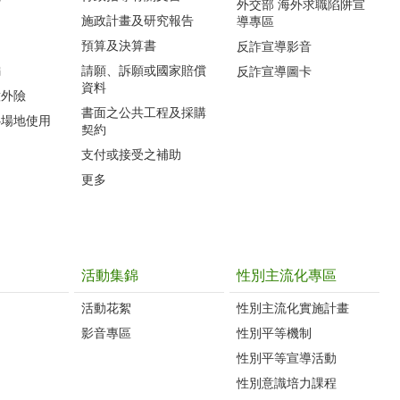
外交部 海外求職陷阱宣
施政計畫及研究報告
導專區
預算及決算書
反詐宣導影音
編
請願、訴願或國家賠償
反詐宣導圖卡
資料
意外險
書面之公共工程及採購
心場地使用
契約
支付或接受之補助
更多
活動集錦
性別主流化專區
活動花絮
性別主流化實施計畫
影音專區
性別平等機制
性別平等宣導活動
性別意識培力課程