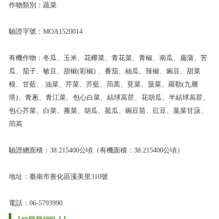
作物類別：蔬菜
驗證字號：MOA1520014
有機作物：冬瓜、玉米、花椰菜、青花菜、青椒、南瓜、扁蒲、苦
瓜、茄子、敏豆、甜椒(彩椒) 、番茄、絲瓜、辣椒、豌豆、甜菜
根、甘藍、 油菜、芹菜、芥藍、茼蒿、莧菜、菠菜、羅勒(九層
塔)、青蔥、青江菜、包心白菜、結球萵苣、花胡瓜、半結球萵苣、
包心芥菜、白菜、蕹菜、胡瓜、菰瓜、碗豆苗、豇豆、葉菜甘藷、
茼萵
驗證總面積：38.215400公頃（有機面積：38.215400公頃）
地址：臺南市善化區溪美里310號
電話：06-5793990