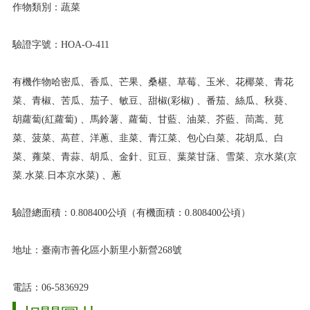
作物類別：蔬菜
驗證字號：HOA-O-411
有機作物哈密瓜、香瓜、芒果、桑椹、草莓、玉米、花椰菜、青花
菜、青椒、苦瓜、茄子、敏豆、甜椒(彩椒) 、番茄、絲瓜、秋葵、
胡蘿蔔(紅蘿蔔) 、馬鈴薯、蘿蔔、甘藍、油菜、芥藍、茼蒿、莧
菜、菠菜、萵苣、洋蔥、韭菜、青江菜、包心白菜、花胡瓜、白
菜、蕹菜、青蒜、胡瓜、金針、豇豆、葉菜甘藷、雪菜、京水菜(京
菜.水菜.日本京水菜) 、蔥
驗證總面積：0.808400公頃（有機面積：0.808400公頃）
地址：臺南市善化區小新里小新營268號
電話：06-5836929