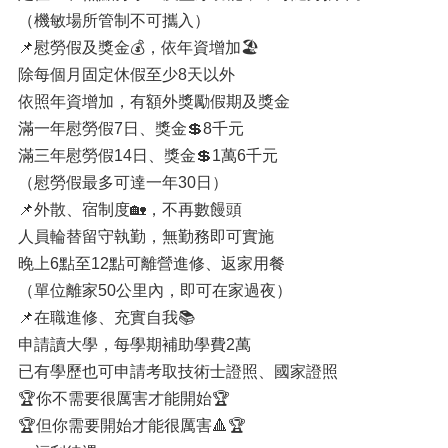
（機敏場所管制不可攜入）
📌慰勞假及獎金💰，依年資增加🏖
除每個月固定休假至少8天以外
依照年資增加，有額外獎勵假期及獎金
滿一年慰勞假7日、獎金💲8千元
滿三年慰勞假14日、獎金💲1萬6千元
（慰勞假最多可達一年30日）
📌外散、宿制度🏡，不再數饅頭
人員輪替留守執勤，無勤務即可實施
晚上6點至12點可離營進修、返家用餐
（單位離家50公里內，即可在家過夜）
📌在職進修、充實自我📚
申請讀大學，每學期補助學費2萬
已有學歷也可申請考取技術士證照、國家證照
🏆你不需要很厲害才能開始🏆
🏆但你需要開始才能很厲害🔺🏆