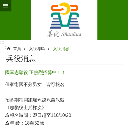
跳到主要內容區塊
:::
:::
首頁
兵役專區
兵役消息
兵役消息
國軍志願役 正熱烈招募中！！
保家衛國不分男女，皆可報名
招募期程開跑囉🏃🏻🏃🏻🏃🏻
《志願役士兵梯次》
🔺報名時間：即日起至110/10/20
🔺年 齡：18至32歲