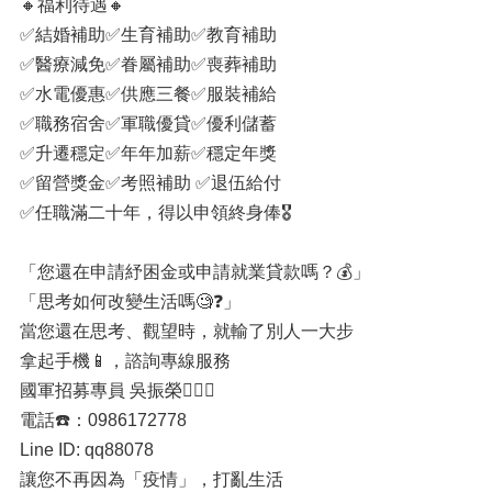
🔸福利待遇🔸
✅結婚補助✅生育補助✅教育補助
✅醫療減免✅眷屬補助✅喪葬補助
✅水電優惠✅供應三餐✅服裝補給
✅職務宿舍✅軍職優貸✅優利儲蓄
✅升遷穩定✅年年加薪✅穩定年獎
✅留營獎金✅考照補助 ✅退伍給付
✅任職滿二十年，得以申領終身俸🎖
「您還在申請紓困金或申請就業貸款嗎？💰」
「思考如何改變生活嗎🧐❓」
當您還在思考、觀望時，就輸了別人一大步
拿起手機📱，諮詢專線服務
國軍招募專員 吳振榮🙋🏻‍♂️
電話☎️：0986172778
Line ID: qq88078
讓您不再因為「疫情」，打亂生活