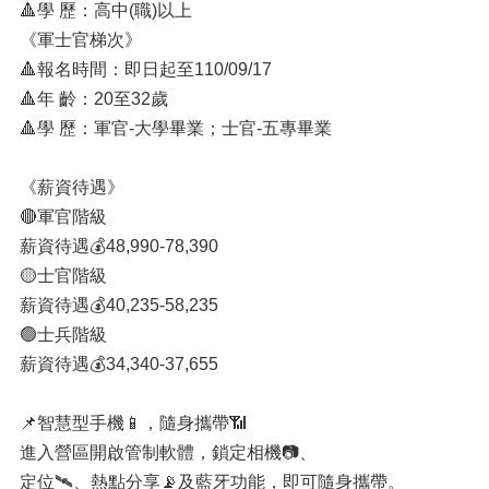
🔺學 歷：高中(職)以上
《軍士官梯次》
🔺報名時間：即日起至110/09/17
🔺年 齡：20至32歲
🔺學 歷：軍官-大學畢業；士官-五專畢業
《薪資待遇》
🔴軍官階級
薪資待遇💰48,990-78,390
🟡士官階級
薪資待遇💰40,235-58,235
🟢士兵階級
薪資待遇💰34,340-37,655
📌智慧型手機📱，隨身攜帶📶
進入營區開啟管制軟體，鎖定相機📷、
定位🛰、熱點分享📡及藍牙功能，即可隨身攜帶。