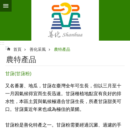
跳到主要內容區塊
:::
:::
首頁
善化采風
農特產品
農特產品
甘藷(甘藷粉)
又名番薯、
地瓜
，甘藷在臺灣全年可生長，但以三月至十
一月因氣候得宜而生長迅速。甘藷種植地點宜有良好的排
水性，本區土質與氣候極適合甘藷生長，所產甘藷甜美可
口。甘藷葉近年來也成為極佳的菜餚。
甘藷粉是善化特產之一。甘藷粉需要經過沉澱、過濾的手