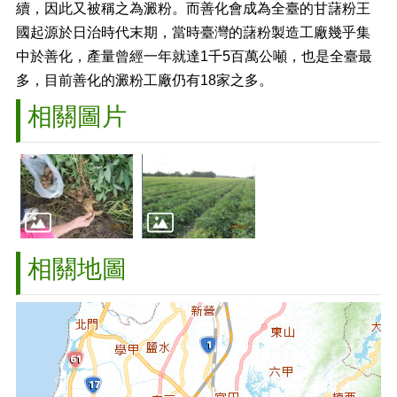
續，因此又被稱之為澱粉。而善化會成為全臺的甘藷粉王
國起源於日治時代末期，當時臺灣的藷粉製造工廠幾乎集
中於善化，產量曾經一年就達
1
千
5
百萬公噸，也是全臺最
多，目前善化的澱粉工廠仍有
18
家之多。
相關圖片
相關地圖