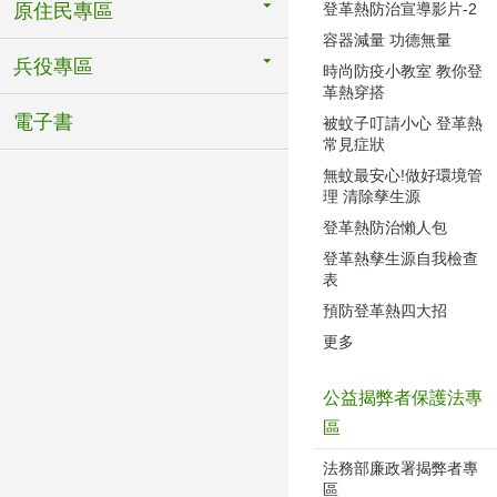
登革熱防治宣導影片-2
原住民專區
容器減量 功德無量
兵役專區
時尚防疫小教室 教你登
革熱穿搭
電子書
被蚊子叮請小心 登革熱
常見症狀
無蚊最安心!做好環境管
理 清除孳生源
登革熱防治懶人包
登革熱孳生源自我檢查
表
預防登革熱四大招
更多
公益揭弊者保護法專
區
法務部廉政署揭弊者專
區