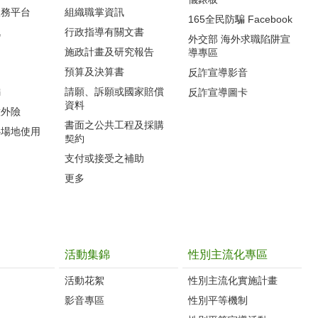
服務平台
組織職掌資訊
165全民防騙 Facebook
訊
行政指導有關文書
外交部 海外求職陷阱宣
施政計畫及研究報告
導專區
預算及決算書
反詐宣導影音
編
請願、訴願或國家賠償
反詐宣導圖卡
資料
意外險
書面之公共工程及採購
心場地使用
契約
支付或接受之補助
更多
活動集錦
性別主流化專區
活動花絮
性別主流化實施計畫
影音專區
性別平等機制