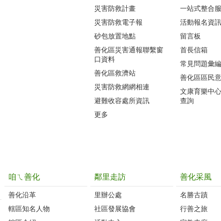
災害防救計畫
一站式整合
災害防救電子報
活動報名資
砂包放置地點
留言板
善化區災害通報聯繫窗
首長信箱
口資料
常見問題彙
善化區救濟站
善化區區民
災害防救網網相連
文康育樂中
避難收容處所資訊
查詢
更多
咱ㄟ善化
鄰里走訪
善化采風
善化沿革‭
里辦公處‭ ‭
名勝古蹟
轄區知名人物‭
社區發展協會‭
行善之旅