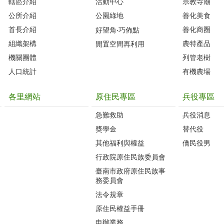
轄區介紹
活動中心
宗教寺廟
公所介紹
公園綠地
善化美食
首長介紹
善化商圈
好望角‧巧佈點
組織架構
農特產品
閒置空間再利用
機關團體
列管老樹
人口統計
有機農場
各里網站
原住民專區
兵役專區
急難救助
兵役消息
獎學金
替代役
其他福利與權益
僑民役男
行政院原住民族委員會
臺南市政府原住民族事
務委員會
法令規章
原住民權益手冊
申辦業務