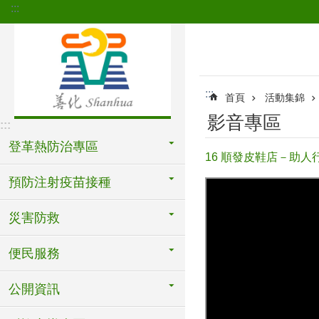
:::
跳到主要內容區塊
:::
首頁
活動集錦
影音專區
:::
登革熱防治專區
16 順發皮鞋店－助人
預防注射疫苗接種
災害防救
便民服務
公開資訊