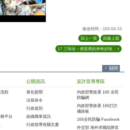
修改時間：103-04-15
回上一頁
回最上面
17 三味珍－便當裡的神奇好味...
關閉
公開資訊
反詐宣導專區
流程‭
善化新聞
內政部警政署 165 全民
防騙網
法規命令
內政部警政署 165打詐
行政規則
儀錶板
服務平台
組織職掌資訊
165全民防騙 Facebook
訊
行政指導有關文書
外交部 海外求職陷阱宣