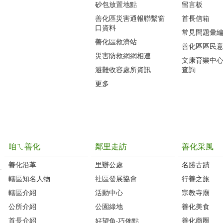
砂包放置地點
留言板
善化區災害通報聯繫窗
首長信箱
口資料
常見問題彙
善化區救濟站
善化區區民
災害防救網網相連
文康育樂中
避難收容處所資訊
查詢
更多
咱ㄟ善化
鄰里走訪
善化采風
善化沿革‭
里辦公處‭ ‭
名勝古蹟
轄區知名人物‭
社區發展協會‭
行善之旅
轄區介紹
活動中心
宗教寺廟
公所介紹
公園綠地
善化美食
首長介紹
善化商圈
好望角‧巧佈點