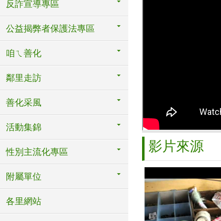
反詐宣導專區
公益揭弊者保護法專區
咱ㄟ善化
鄰里走訪
善化采風
活動集錦
影片來源
性別主流化專區
附屬單位
各里網站