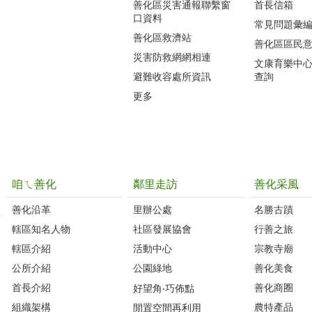
善化區災害通報聯繫窗
首長信箱
口資料
常見問題彙
善化區救濟站
善化區區民
災害防救網網相連
文康育樂中
避難收容處所資訊
查詢
更多
咱ㄟ善化
鄰里走訪
善化采風
善化沿革‭
里辦公處‭ ‭
名勝古蹟
轄區知名人物‭
社區發展協會‭
行善之旅
轄區介紹
活動中心
宗教寺廟
公所介紹
公園綠地
善化美食
首長介紹
善化商圈
好望角‧巧佈點
組織架構
農特產品
閒置空間再利用