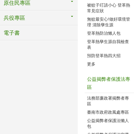
原住民專區
被蚊子叮請小心 登革熱
常見症狀
兵役專區
無蚊最安心!做好環境管
理 清除孳生源
電子書
登革熱防治懶人包
登革熱孳生源自我檢查
表
預防登革熱四大招
更多
公益揭弊者保護法專
區
法務部廉政署揭弊者專
區
臺南市政府政風處專區
公益揭弊者保護法懶人
包