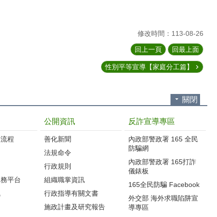
修改時間：113-08-26
回上一頁
回最上面
性別平等宣導【家庭分工篇】
關閉
公開資訊
反詐宣導專區
流程‭
善化新聞
內政部警政署 165 全民
防騙網
法規命令
內政部警政署 165打詐
行政規則
儀錶板
服務平台
組織職掌資訊
165全民防騙 Facebook
訊
行政指導有關文書
外交部 海外求職陷阱宣
施政計畫及研究報告
導專區