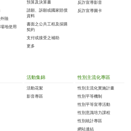
預算及決算書
反詐宣導影音
編
請願、訴願或國家賠償
反詐宣導圖卡
資料
意外險
書面之公共工程及採購
心場地使用
契約
支付或接受之補助
更多
活動集錦
性別主流化專區
活動花絮
性別主流化實施計畫
影音專區
性別平等機制
性別平等宣導活動
性別意識培力課程
性別統計專區
網站連結