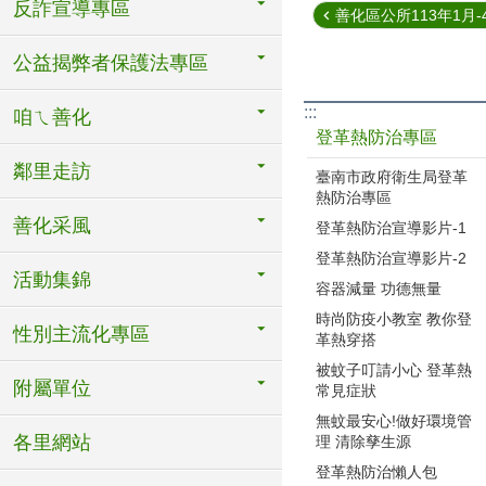
反詐宣導專區
善化區公所113年1月-4
公益揭弊者保護法專區
:::
咱ㄟ善化
登革熱防治專區
鄰里走訪
臺南市政府衛生局登革
熱防治專區
善化采風
登革熱防治宣導影片-1
登革熱防治宣導影片-2
活動集錦
容器減量 功德無量
時尚防疫小教室 教你登
性別主流化專區
革熱穿搭
被蚊子叮請小心 登革熱
附屬單位
常見症狀
無蚊最安心!做好環境管
各里網站
理 清除孳生源
登革熱防治懶人包