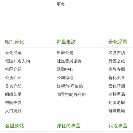
更多
咱ㄟ善化
鄰里走訪
善化采風
善化沿革‭
里辦公處‭ ‭
名勝古蹟
轄區知名人物‭
社區發展協會‭
行善之旅
轄區介紹
活動中心
宗教寺廟
公所介紹
公園綠地
善化美食
首長介紹
善化商圈
好望角‧巧佈點
組織架構
農特產品
閒置空間再利用
機關團體
列管老樹
人口統計
有機農場
各里網站
原住民專區
兵役專區