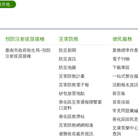
月地...
預防注射疫苗接種
災害防救
便民服務
臺南市政府衛生局–預防
防災新聞
業務標準作業
注射疫苗接種
防災資訊
電子刊物
防災地圖
下載專區
災害防救計畫
一站式整合
災害防救電子報
活動報名資
砂包放置地點
留言板
善化區災害通報聯繫窗
首長信箱
口資料
常見問題彙
善化區救濟站
善化區區民
災害防救網網相連
文康育樂中
避難收容處所資訊
查詢