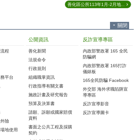
善化區公所113年1月-2月地...
關閉
公開資訊
反詐宣導專區
流程‭
善化新聞
內政部警政署 165 全民
防騙網
法規命令
內政部警政署 165打詐
行政規則
儀錶板
服務平台
組織職掌資訊
165全民防騙 Facebook
訊
行政指導有關文書
外交部 海外求職陷阱宣
施政計畫及研究報告
導專區
預算及決算書
反詐宣導影音
編
請願、訴願或國家賠償
反詐宣導圖卡
資料
意外險
書面之公共工程及採購
心場地使用
契約