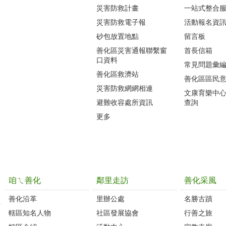
災害防救計畫
一站式整合
災害防救電子報
活動報名資
砂包放置地點
留言板
善化區災害通報聯繫窗
首長信箱
口資料
常見問題彙
善化區救濟站
善化區區民
災害防救網網相連
文康育樂中
避難收容處所資訊
查詢
更多
咱ㄟ善化
鄰里走訪
善化采風
善化沿革‭
里辦公處‭ ‭
名勝古蹟
轄區知名人物‭
社區發展協會‭
行善之旅