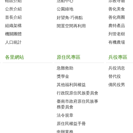
轄區介紹
活動中心
宗教寺廟
公所介紹
公園綠地
善化美食
首長介紹
善化商圈
好望角‧巧佈點
組織架構
農特產品
閒置空間再利用
機關團體
列管老樹
人口統計
有機農場
各里網站
原住民專區
兵役專區
急難救助
兵役消息
獎學金
替代役
其他福利與權益
僑民役男
行政院原住民族委員會
臺南市政府原住民族事
務委員會
法令規章
原住民權益手冊
申辦業務