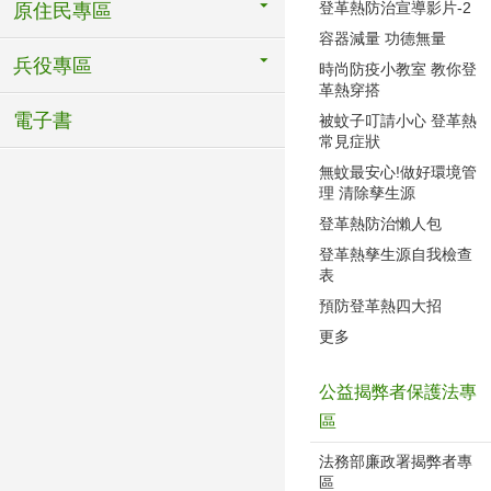
登革熱防治宣導影片-2
原住民專區
容器減量 功德無量
兵役專區
時尚防疫小教室 教你登
革熱穿搭
電子書
被蚊子叮請小心 登革熱
常見症狀
無蚊最安心!做好環境管
理 清除孳生源
登革熱防治懶人包
登革熱孳生源自我檢查
表
預防登革熱四大招
更多
公益揭弊者保護法專
區
法務部廉政署揭弊者專
區