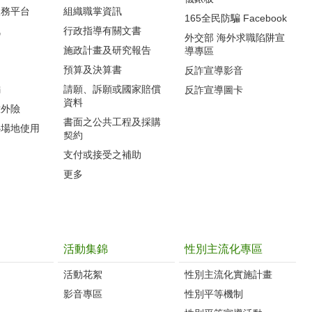
服務平台
組織職掌資訊
165全民防騙 Facebook
訊
行政指導有關文書
外交部 海外求職陷阱宣
施政計畫及研究報告
導專區
預算及決算書
反詐宣導影音
編
請願、訴願或國家賠償
反詐宣導圖卡
資料
意外險
書面之公共工程及採購
心場地使用
契約
支付或接受之補助
更多
活動集錦
性別主流化專區
活動花絮
性別主流化實施計畫
影音專區
性別平等機制