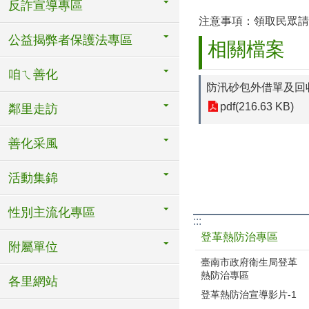
反詐宣導專區
注意事項：領取民眾請
公益揭弊者保護法專區
相關檔案
咱ㄟ善化
防汛砂包外借單及回
pdf(216.63 KB)
鄰里走訪
善化采風
活動集錦
性別主流化專區
:::
登革熱防治專區
附屬單位
臺南市政府衛生局登革
熱防治專區
各里網站
登革熱防治宣導影片-1