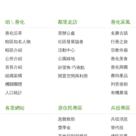
咱ㄟ善化
鄰里走訪
善化采風
善化沿革‭
里辦公處‭ ‭
名勝古蹟
轄區知名人物‭
社區發展協會‭
行善之旅
轄區介紹
活動中心
宗教寺廟
公所介紹
公園綠地
善化美食
首長介紹
善化商圈
好望角‧巧佈點
組織架構
農特產品
閒置空間再利用
機關團體
列管老樹
人口統計
有機農場
各里網站
原住民專區
兵役專區
急難救助
兵役消息
獎學金
替代役
其他福利與權益
僑民役男