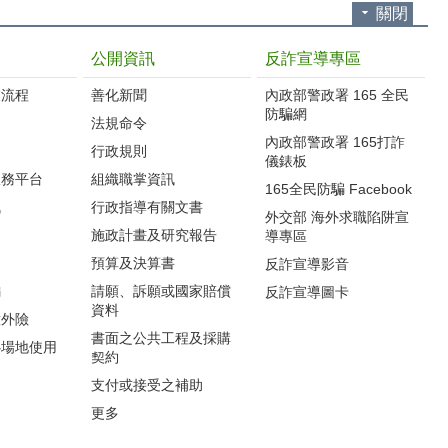
關閉
公開資訊
反詐宣導專區
流程‭
善化新聞
內政部警政署 165 全民
防騙網
法規命令
內政部警政署 165打詐
行政規則
儀錶板
服務平台
組織職掌資訊
165全民防騙 Facebook
訊
行政指導有關文書
外交部 海外求職陷阱宣
施政計畫及研究報告
導專區
預算及決算書
反詐宣導影音
編
請願、訴願或國家賠償
反詐宣導圖卡
資料
意外險
書面之公共工程及採購
心場地使用
契約
支付或接受之補助
更多