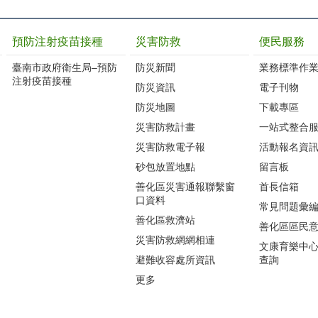
預防注射疫苗接種
災害防救
便民服務
臺南市政府衛生局–預防
防災新聞
業務標準作業
注射疫苗接種
防災資訊
電子刊物
防災地圖
下載專區
災害防救計畫
一站式整合
災害防救電子報
活動報名資
砂包放置地點
留言板
善化區災害通報聯繫窗
首長信箱
口資料
常見問題彙
善化區救濟站
善化區區民
災害防救網網相連
文康育樂中
避難收容處所資訊
查詢
更多