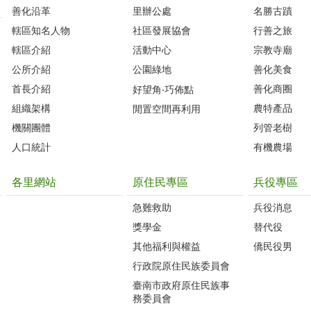
善化沿革‭
里辦公處‭ ‭
名勝古蹟
轄區知名人物‭
社區發展協會‭
行善之旅
轄區介紹
活動中心
宗教寺廟
公所介紹
公園綠地
善化美食
首長介紹
善化商圈
好望角‧巧佈點
組織架構
農特產品
閒置空間再利用
機關團體
列管老樹
人口統計
有機農場
各里網站
原住民專區
兵役專區
急難救助
兵役消息
獎學金
替代役
其他福利與權益
僑民役男
行政院原住民族委員會
臺南市政府原住民族事
務委員會