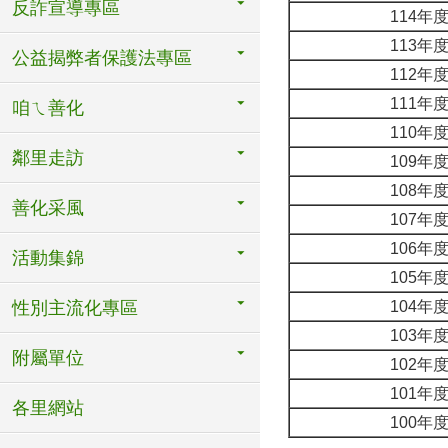
反詐宣導專區
114年
113年
公益揭弊者保護法專區
112年
111年
咱ㄟ善化
110年
鄰里走訪
109年
108年
善化采風
107年
106年
活動集錦
105年
性別主流化專區
104年
103年
附屬單位
102年
101年
各里網站
100年