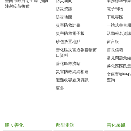
臺南市政府衛生局–預防
防災新聞
業務標準作業
注射疫苗接種
防災資訊
電子刊物
防災地圖
下載專區
災害防救計畫
一站式整合
災害防救電子報
活動報名資
砂包放置地點
留言板
善化區災害通報聯繫窗
首長信箱
口資料
常見問題彙
善化區救濟站
善化區區民
災害防救網網相連
文康育樂中
避難收容處所資訊
查詢
更多
咱ㄟ善化
鄰里走訪
善化采風