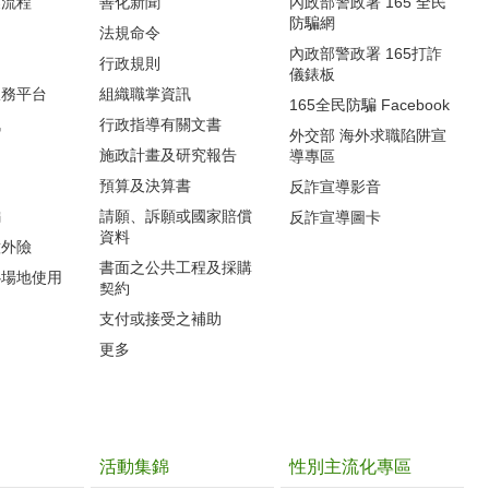
流程‭
善化新聞
內政部警政署 165 全民
防騙網
法規命令
內政部警政署 165打詐
行政規則
儀錶板
服務平台
組織職掌資訊
165全民防騙 Facebook
訊
行政指導有關文書
外交部 海外求職陷阱宣
施政計畫及研究報告
導專區
預算及決算書
反詐宣導影音
編
請願、訴願或國家賠償
反詐宣導圖卡
資料
意外險
書面之公共工程及採購
心場地使用
契約
支付或接受之補助
更多
活動集錦
性別主流化專區