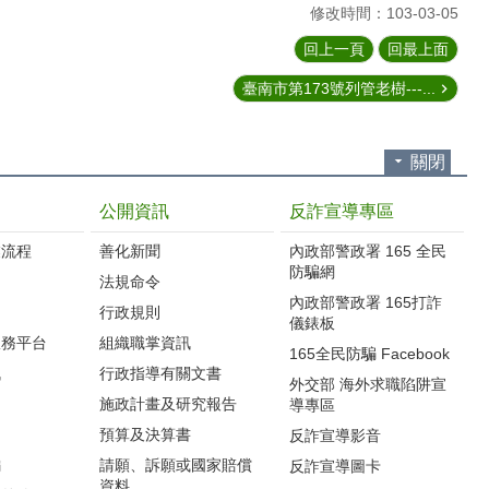
修改時間：103-03-05
回上一頁
回最上面
臺南市第173號列管老樹---...
關閉
公開資訊
反詐宣導專區
流程‭
善化新聞
內政部警政署 165 全民
防騙網
法規命令
內政部警政署 165打詐
行政規則
儀錶板
服務平台
組織職掌資訊
165全民防騙 Facebook
訊
行政指導有關文書
外交部 海外求職陷阱宣
施政計畫及研究報告
導專區
預算及決算書
反詐宣導影音
編
請願、訴願或國家賠償
反詐宣導圖卡
資料