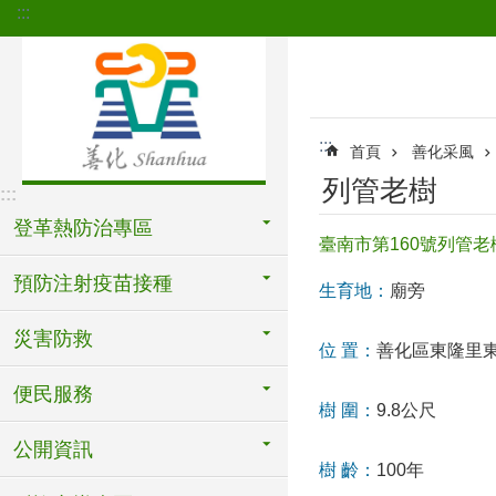
:::
跳到主要內容區塊
:::
首頁
善化采風
列管老樹
:::
登革熱防治專區
臺南市第160號列管老樹
預防注射疫苗接種
生育地：
廟旁
災害防救
位
置：
善化區東隆里
便民服務
樹
圍：
9.8
公尺
公開資訊
樹
齡：
100
年