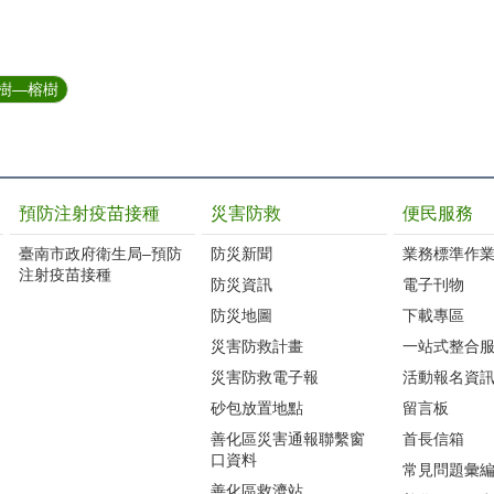
老樹—榕樹
預防注射疫苗接種
災害防救
便民服務
臺南市政府衛生局–預防
防災新聞
業務標準作業
注射疫苗接種
防災資訊
電子刊物
防災地圖
下載專區
災害防救計畫
一站式整合
災害防救電子報
活動報名資
砂包放置地點
留言板
善化區災害通報聯繫窗
首長信箱
口資料
常見問題彙
善化區救濟站