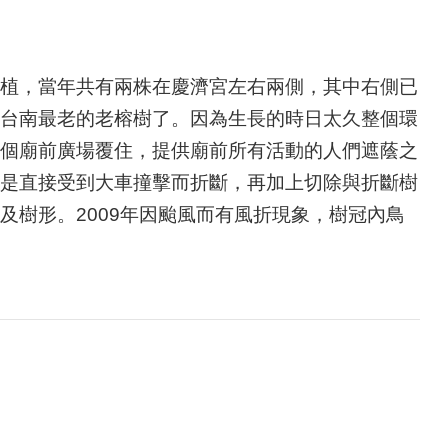
植，當年共有兩株在慶濟宮左右兩側，其中右側已
台南最老的老榕樹了。因為生長的時日太久整個環
個廟前廣場覆住，提供廟前所有活動的人們遮蔭之
是直接受到大車撞擊而折斷，再加上切除與折斷樹
樹形。2009年因颱風而有風折現象，樹冠內鳥