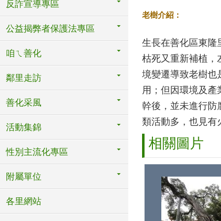
反詐宣導專區
老樹介紹：
公益揭弊者保護法專區
生長在善化區東隆
咱ㄟ善化
枯死又重新補植，
境變遷導致老樹也
鄰里走訪
用；但因環境及產
善化采風
幹後，並未進行防
類活動多，也見有
活動集錦
相關圖片
性別主流化專區
附屬單位
各里網站