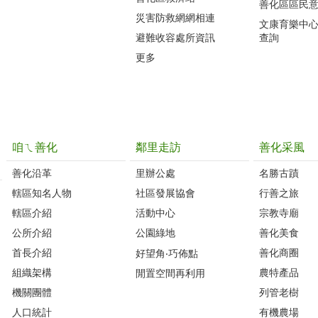
善化區區民
災害防救網網相連
文康育樂中
避難收容處所資訊
查詢
更多
咱ㄟ善化
鄰里走訪
善化采風
善化沿革‭
里辦公處‭ ‭
名勝古蹟
轄區知名人物‭
社區發展協會‭
行善之旅
轄區介紹
活動中心
宗教寺廟
公所介紹
公園綠地
善化美食
首長介紹
善化商圈
好望角‧巧佈點
組織架構
農特產品
閒置空間再利用
機關團體
列管老樹
人口統計
有機農場