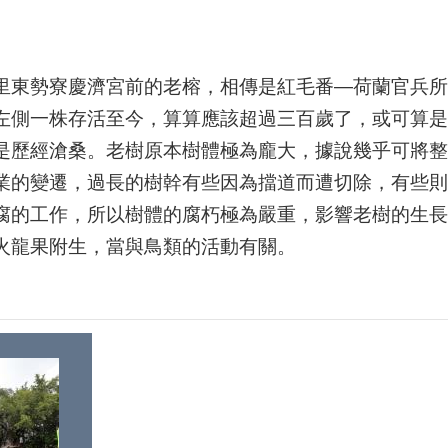
里東勢寮慶濟宮前的老榕，相傳是紅毛番—荷蘭官兵所
左側一株存活至今，算算應該超過三百歲了，或可算是
是歷經滄桑。老樹原本樹體極為龐大，據說幾乎可將整
業的變遷，過長的樹幹有些因為擋道而遭切除，有些則
腐的工作，所以樹體的腐朽極為嚴重，影響老樹的生長及
火龍果附生，當與鳥類的活動有關。