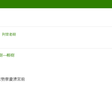
列管老樹
---榕樹
東勢寮慶濟宮前