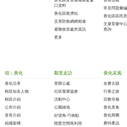
口資料
常見問題彙
善化區救濟站
善化區區民
災害防救網網相連
文康育樂中
避難收容處所資訊
查詢
更多
咱ㄟ善化
鄰里走訪
善化采風
善化沿革‭
里辦公處‭ ‭
名勝古蹟
轄區知名人物‭
社區發展協會‭
行善之旅
轄區介紹
活動中心
宗教寺廟
公所介紹
公園綠地
善化美食
首長介紹
善化商圈
好望角‧巧佈點
組織架構
農特產品
閒置空間再利用