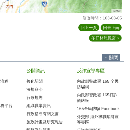
Leaflet
修改時間：103-03-05
回上一頁
回最上面
苓仔林龍鳳宮
關閉
公開資訊
反詐宣導專區
流程‭
善化新聞
內政部警政署 165 全民
防騙網
法規命令
內政部警政署 165打詐
行政規則
儀錶板
服務平台
組織職掌資訊
165全民防騙 Facebook
訊
行政指導有關文書
外交部 海外求職陷阱宣
施政計畫及研究報告
導專區
預算及決算書