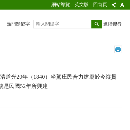
網站導覽
英文版
回首頁
搜尋
熱門關鍵字
進階搜尋
清道光
20
年（
1840
）坐駕庄民合力建廟於今縱貫
貌是民國
52
年所興建