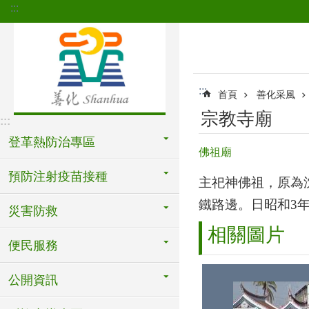
:::
跳到主要內容區塊
:::
首頁
善化采風
宗教寺廟
:::
登革熱防治專區
佛祖廟
預防注射疫苗接種
主祀神佛祖，原為
鐵路邊。日昭和
3
災害防救
相關圖片
便民服務
公開資訊