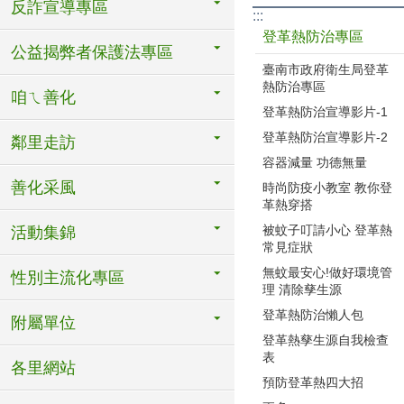
反詐宣導專區
:::
登革熱防治專區
公益揭弊者保護法專區
臺南市政府衛生局登革
熱防治專區
咱ㄟ善化
登革熱防治宣導影片-1
登革熱防治宣導影片-2
鄰里走訪
容器減量 功德無量
善化采風
時尚防疫小教室 教你登
革熱穿搭
被蚊子叮請小心 登革熱
活動集錦
常見症狀
無蚊最安心!做好環境管
性別主流化專區
理 清除孳生源
登革熱防治懶人包
附屬單位
登革熱孳生源自我檢查
表
各里網站
預防登革熱四大招