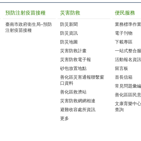
預防注射疫苗接種
災害防救
便民服務
臺南市政府衛生局–預防
防災新聞
業務標準作業
注射疫苗接種
防災資訊
電子刊物
防災地圖
下載專區
災害防救計畫
一站式整合
災害防救電子報
活動報名資
砂包放置地點
留言板
善化區災害通報聯繫窗
首長信箱
口資料
常見問題彙
善化區救濟站
善化區區民
災害防救網網相連
文康育樂中
避難收容處所資訊
查詢
更多