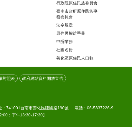
行政院原住民族委員會
臺南市政府原住民族事
務委員會
法令規章
原住民權益手冊
申辦業務
社團名冊
善化區原住民人口數
彙對照表
政府網站資料開放宣告
41001台南市善化區建國路190號 電話：06-5837226-9
:00；下午13:30-17:30】