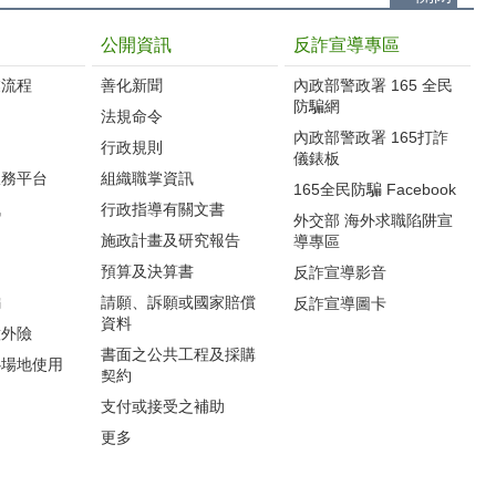
公開資訊
反詐宣導專區
流程‭
善化新聞
內政部警政署 165 全民
防騙網
法規命令
內政部警政署 165打詐
行政規則
儀錶板
服務平台
組織職掌資訊
165全民防騙 Facebook
訊
行政指導有關文書
外交部 海外求職陷阱宣
施政計畫及研究報告
導專區
預算及決算書
反詐宣導影音
編
請願、訴願或國家賠償
反詐宣導圖卡
資料
意外險
書面之公共工程及採購
心場地使用
契約
支付或接受之補助
更多