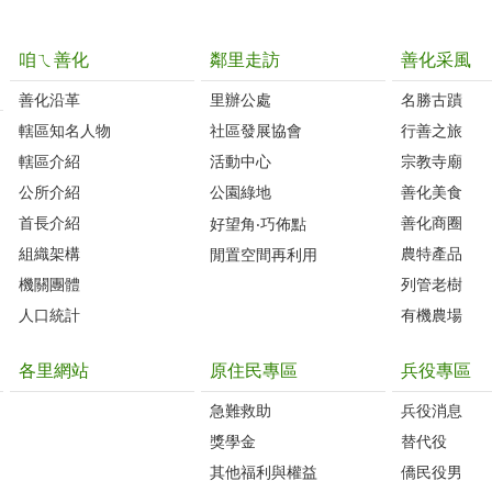
咱ㄟ善化
鄰里走訪
善化采風
善化沿革‭
里辦公處‭ ‭
名勝古蹟
轄區知名人物‭
社區發展協會‭
行善之旅
轄區介紹
活動中心
宗教寺廟
公所介紹
公園綠地
善化美食
首長介紹
善化商圈
好望角‧巧佈點
組織架構
農特產品
閒置空間再利用
機關團體
列管老樹
人口統計
有機農場
各里網站
原住民專區
兵役專區
急難救助
兵役消息
獎學金
替代役
其他福利與權益
僑民役男