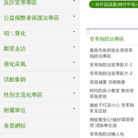
反詐宣導專區
耕作協議書(轉作申報)—1
公益揭弊者保護法專區
:::
咱ㄟ善化
登革熱防治專區
鄰里走訪
臺南市政府衛生局登革
熱防治專區
善化采風
登革熱防治宣導影片-1
登革熱防治宣導影片-2
活動集錦
容器減量 功德無量
時尚防疫小教室 教你登
性別主流化專區
革熱穿搭
被蚊子叮請小心 登革熱
附屬單位
常見症狀
無蚊最安心!做好環境管
各里網站
理 清除孳生源
登革熱防治懶人包