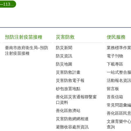
13...
預防注射疫苗接種
災害防救
便民服務
臺南市政府衛生局–預防
防災新聞
業務標準作業
注射疫苗接種
防災資訊
電子刊物
防災地圖
下載專區
災害防救計畫
一站式整合
災害防救電子報
活動報名資
砂包放置地點
留言板
善化區災害通報聯繫窗
首長信箱
口資料
常見問題彙
善化區救濟站
善化區區民
災害防救網網相連
文康育樂中
避難收容處所資訊
查詢