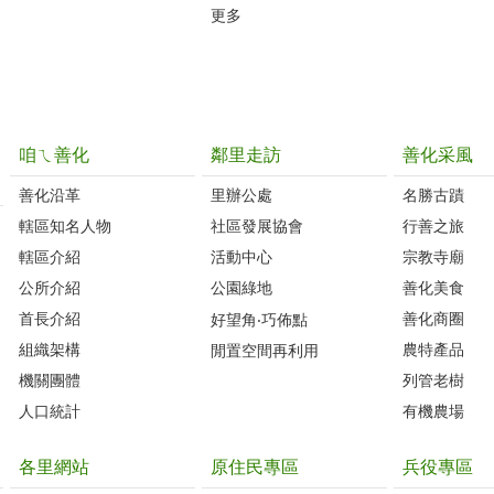
更多
咱ㄟ善化
鄰里走訪
善化采風
善化沿革‭
里辦公處‭ ‭
名勝古蹟
轄區知名人物‭
社區發展協會‭
行善之旅
轄區介紹
活動中心
宗教寺廟
公所介紹
公園綠地
善化美食
首長介紹
善化商圈
好望角‧巧佈點
組織架構
農特產品
閒置空間再利用
機關團體
列管老樹
人口統計
有機農場
各里網站
原住民專區
兵役專區