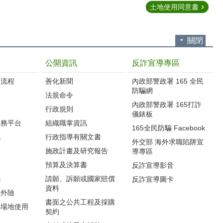
土地使用同意書
關閉
公開資訊
反詐宣導專區
流程‭
善化新聞
內政部警政署 165 全民
防騙網
法規命令
內政部警政署 165打詐
行政規則
儀錶板
服務平台
組織職掌資訊
165全民防騙 Facebook
訊
行政指導有關文書
外交部 海外求職陷阱宣
施政計畫及研究報告
導專區
預算及決算書
反詐宣導影音
編
請願、訴願或國家賠償
反詐宣導圖卡
資料
意外險
書面之公共工程及採購
心場地使用
契約