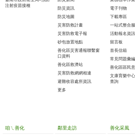
注射疫苗接種
防災資訊
電子刊物
防災地圖
下載專區
災害防救計畫
一站式整合
災害防救電子報
活動報名資
砂包放置地點
留言板
善化區災害通報聯繫窗
首長信箱
口資料
常見問題彙
善化區救濟站
善化區區民
災害防救網網相連
文康育樂中
避難收容處所資訊
查詢
更多
咱ㄟ善化
鄰里走訪
善化采風