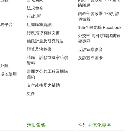
防騙網
法規命令
內政部警政署 165打詐
行政規則
儀錶板
服務平台
組織職掌資訊
165全民防騙 Facebook
訊
行政指導有關文書
外交部 海外求職陷阱宣
施政計畫及研究報告
導專區
預算及決算書
反詐宣導影音
編
請願、訴願或國家賠償
反詐宣導圖卡
資料
意外險
書面之公共工程及採購
心場地使用
契約
支付或接受之補助
更多
活動集錦
性別主流化專區