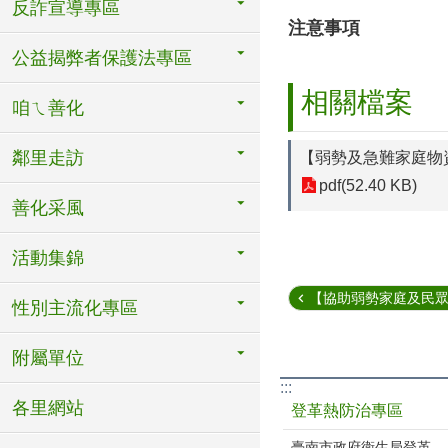
反詐宣導專區
注意事項
公益揭弊者保護法專區
相關檔案
咱ㄟ善化
鄰里走訪
【弱勢及急難家庭物
pdf(52.40 KB)
善化采風
活動集錦
【協助弱勢家庭及民眾社
性別主流化專區
附屬單位
:::
各里網站
登革熱防治專區
臺南市政府衛生局登革