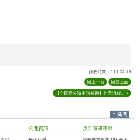
修改時間：113-04-19
回上一頁
回最上面
【全民意外險申請補助】作業流程...
關閉
公開資訊
反詐宣導專區
流程‭
善化新聞
內政部警政署 165 全民