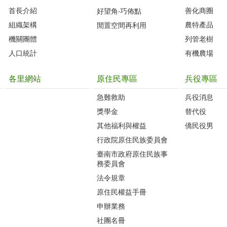
首長介紹
善化商圈
好望角‧巧佈點
組織架構
農特產品
閒置空間再利用
機關團體
列管老樹
人口統計
有機農場
各里網站
原住民專區
兵役專區
急難救助
兵役消息
獎學金
替代役
其他福利與權益
僑民役男
行政院原住民族委員會
臺南市政府原住民族事
務委員會
法令規章
原住民權益手冊
申辦業務
社團名冊