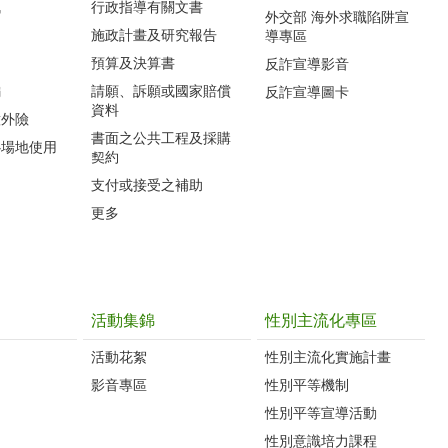
訊
行政指導有關文書
外交部 海外求職陷阱宣
施政計畫及研究報告
導專區
預算及決算書
反詐宣導影音
編
請願、訴願或國家賠償
反詐宣導圖卡
資料
意外險
書面之公共工程及採購
心場地使用
契約
支付或接受之補助
更多
活動集錦
性別主流化專區
活動花絮
性別主流化實施計畫
影音專區
性別平等機制
性別平等宣導活動
性別意識培力課程