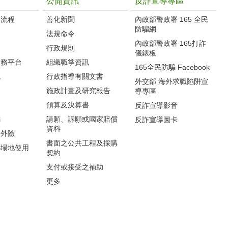
公開資訊
反詐宣導專區
流程‭
善化新聞
內政部警政署 165 全民
防騙網
法規命令
內政部警政署 165打詐
行政規則
儀錶板
服務平台
組織職掌資訊
165全民防騙 Facebook
訊
行政指導有關文書
外交部 海外求職陷阱宣
施政計畫及研究報告
導專區
預算及決算書
反詐宣導影音
編
請願、訴願或國家賠償
反詐宣導圖卡
資料
意外險
書面之公共工程及採購
心場地使用
契約
支付或接受之補助
更多