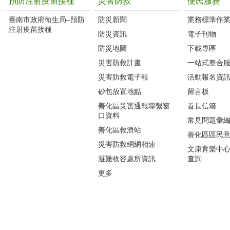
預防注射疫苗接種
災害防救
便民服務
臺南市政府衛生局–預防
防災新聞
業務標準作業
注射疫苗接種
防災資訊
電子刊物
防災地圖
下載專區
災害防救計畫
一站式整合
災害防救電子報
活動報名資
砂包放置地點
留言板
善化區災害通報聯繫窗
首長信箱
口資料
常見問題彙
善化區救濟站
善化區區民
災害防救網網相連
文康育樂中
避難收容處所資訊
查詢
更多