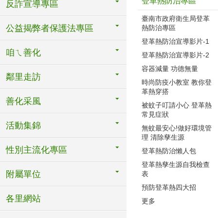
登革熱防治專區
反詐宣導專區
臺南市政府衛生局登革
公益揭弊者保護法專區
熱防治專區
登革熱防治宣導影片-1
咱ㄟ善化
登革熱防治宣導影片-2
容器減量 功德無量
鄰里走訪
時尚防疫小教室 教你登
革熱穿搭
善化采風
被蚊子叮請小心 登革熱
常見症狀
活動集錦
無蚊最安心!做好環境管
理 清除孳生源
性別主流化專區
登革熱防治懶人包
登革熱孳生源自我檢查
附屬單位
表
預防登革熱四大招
各里網站
更多