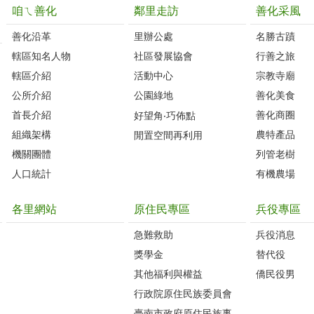
咱ㄟ善化
鄰里走訪
善化采風
善化沿革‭
里辦公處‭ ‭
名勝古蹟
轄區知名人物‭
社區發展協會‭
行善之旅
轄區介紹
活動中心
宗教寺廟
公所介紹
公園綠地
善化美食
首長介紹
善化商圈
好望角‧巧佈點
組織架構
農特產品
閒置空間再利用
機關團體
列管老樹
人口統計
有機農場
各里網站
原住民專區
兵役專區
急難救助
兵役消息
獎學金
替代役
其他福利與權益
僑民役男
行政院原住民族委員會
臺南市政府原住民族事