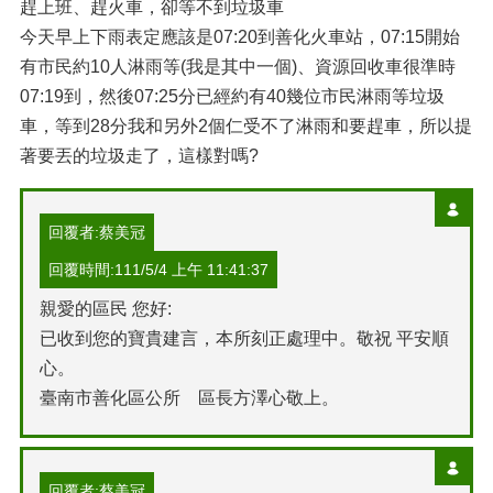
趕上班、趕火車，卻等不到垃圾車
今天早上下雨表定應該是07:20到善化火車站，07:15開始
有市民約10人淋雨等(我是其中一個)、資源回收車很準時
07:19到，然後07:25分已經約有40幾位市民淋雨等垃圾
車，等到28分我和另外2個仁受不了淋雨和要趕車，所以提
著要丟的垃圾走了，這樣對嗎?
回覆者:蔡美冠
回覆時間:111/5/4 上午 11:41:37
親愛的區民 您好:
已收到您的寶貴建言，本所刻正處理中。敬祝 平安順
心。
臺南市善化區公所 區長方澤心敬上。
回覆者:蔡美冠