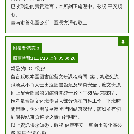
已收到您的寶貴建言，本所刻正處理中。敬祝 平安順
心。
臺南市善化區公所 區長方澤心敬上。
回覆者:蔡美冠
回覆時間:111/1/13 上午 09:38:26
親愛的HOU您好：
留言反映本區圖書館藝文班課程時間1案，為避免流
浪漢及不肖人士出沒圖書館危及學員安全，藝文班原
則上配合圖書館閉館時間統一於下午8點結束課程，
惟考量台語文化班學員大部分係在南科工作，下班時
間稍晚，例外開放至較晚時間結束課程，該班並有切
結課後結束負巡檢之責再行關門。
以上資訊供您知悉，敬祝 健康平安，臺南市善化區公
所 區長方澤心 敬上。