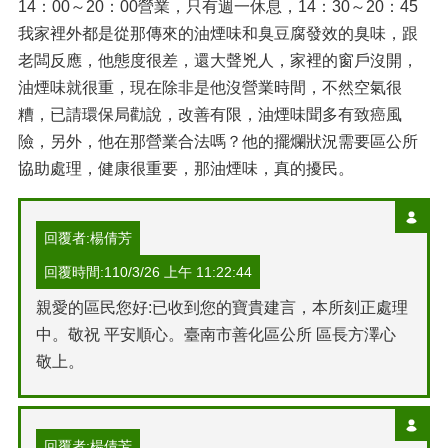
14：00～20：00營業，只有週一休息，14：30～20：45
我家裡外都是從那傳來的油煙味和臭豆腐發效的臭味，跟
老闆反應，他態度很差，還大聲兇人，家裡的窗戶沒開，
油煙味就很重，現在除非是他沒營業時間，不然空氣很
糟，已請環保局勸說，改善有限，油煙味聞多有致癌風
險，另外，他在那營業合法嗎？他的擺爛狀況需要區公所
協助處理，健康很重要，那油煙味，真的擾民。
回覆者:楊倩芳
回覆時間:110/3/26 上午 11:22:44
親愛的區民您好:已收到您的寶貴建言，本所刻正處理
中。敬祝 平安順心。臺南市善化區公所 區長方澤心
敬上。
回覆者:楊倩芳