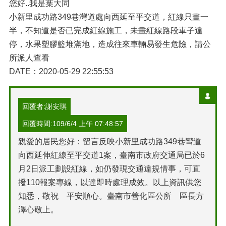
您好..我是葉大同
小新里成功路349巷灣道處向西延至平交道，紅線只畫一
半，不知道是否已完成紅線施工，未畫紅線路段車子違
停，水果塑膠籃堆滿地，造成往來車輛易發生危險，請公
所派人查看
DATE：2020-05-29 22:55:53
回覆者:謝安琪
回覆時間:109/6/4 上午 07:48:57
親愛的居民您好：留言反映小新里成功路349巷彎道
向西延伸紅線至平交道1案，臺南市政府交通局已於6
月2日派工劃設紅線，如仍發現交通違規情事，可直
撥110報案專線，以達即時處理成效。以上資訊供您
知悉，敬祝 平安順心。臺南市善化區公所 區長方
澤心敬上。