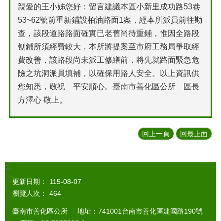
親愛的王小姊您好：留言建議本區小新里成功路53巷
53~62號前重新鋪設柏油路面1案，經本所派員前往勘
查，該段道路路面確實已老舊尚待重鋪，惟因全路段
刨鋪所須經費較大，本所將提案至市府工務局爭取經
費改善，該路段尚未派工修繕前，將先就路面緊急危
險之坑洞派員填補，以確保用路人安全。以上資訊供
您知悉，敬祝 平安順心。臺南市善化區公所 區長
方澤心 敬上。
回上一頁
回最上面
:::
更新日期：
115-08-07
瀏覽人次：
464
臺南市善化區公所 地址：741001台南市善化區建國路190號