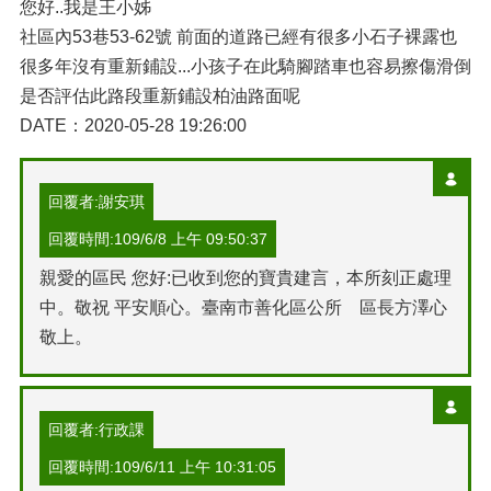
您好..我是王小姊
社區內53巷53-62號 前面的道路已經有很多小石子裸露也
很多年沒有重新鋪設...小孩子在此騎腳踏車也容易擦傷滑倒
是否評估此路段重新鋪設柏油路面呢
DATE：2020-05-28 19:26:00
回覆者:謝安琪
回覆時間:109/6/8 上午 09:50:37
親愛的區民 您好:已收到您的寶貴建言，本所刻正處理
中。敬祝 平安順心。臺南市善化區公所 區長方澤心
敬上。
回覆者:行政課
回覆時間:109/6/11 上午 10:31:05