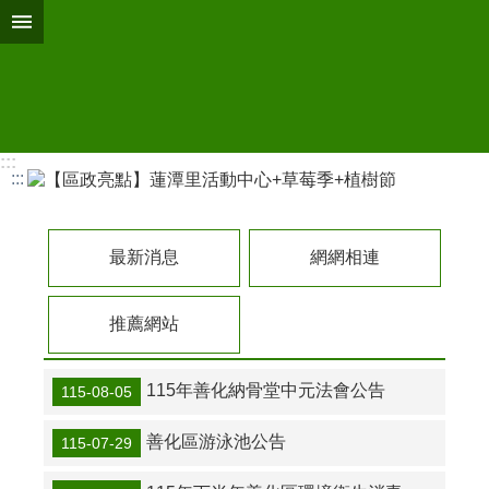
搜
跳到主要內容區塊
尋
進
階
搜
尋
:::
:::
登
革
熱
最新消息
網網相連
防
治
專
推薦網站
區
預
115年善化納骨堂中元法會公告
115-08-05
防
注
善化區游泳池公告
115-07-29
射
疫