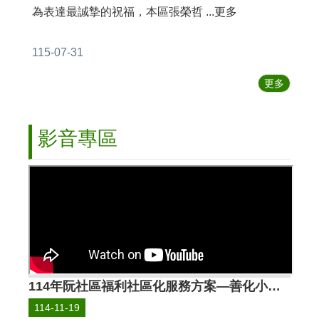
書
為表達最誠摯的祝福，本區張榮哲 ...更多
網
115-07-31
站
導
更多
覽
英
文
影音專區
版
回
首
頁
隱
私
權
宣
114年阮社區福利社區化服務方案—善化小旗艦 ✨圓滿達成】🎉
告
114-11-19