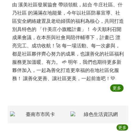
雙
由 溪美社區發展協會 帶頭領航，結合 牛庄社區、什
語
詞
乃社區 的滿滿在地能量，今年以社區防暴宣導、社
彙
區安全網絡建置及老幼婦孺的福利為核心，共同打造
對
別具特色的 「什美庄小旗艦計畫」！ 今天順利召開
照
成果會議，在本所與社會局陪伴輔導下，計畫已 漂
表
亮完工、成功收航！🚀 每一場活動、每一次參與，
政
都是社區夥伴齊心努力的成果，也讓善化的社區福利
府
服務更加溫暖、有力。 🌱 明年，我們也期待更多新
網
站
夥伴加入，一起為善化打造更幸福的在地社區化服
資
務！ 讓善化更善、讓社區更美，一起前進吧！💛
料
開
更多
放
宣
告
更多