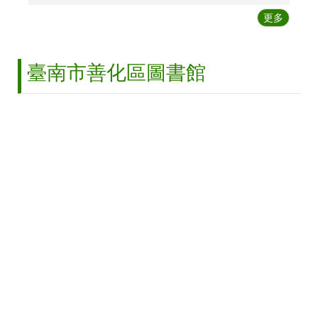
走
更多
訪
善
化
臺南市善化區圖書館
采
風
活
動
集
錦
性
別
主
流
化
專
區
附