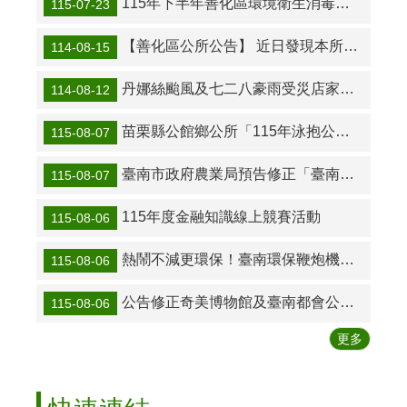
115年下半年善化區環境衛生消毒室外噴藥通知
115-07-23
苗
接
種
【善化區公所公告】 近日發現本所臉書疑似被盜用，且另有不明人士成立善化區活力悠遊學習站之line群組，提供免費課程訊息等情形，如下網址及圖片，請注意莫點選或加入不明連結網站
114-08-15
災
丹娜絲颱風及七二八豪雨受災店家援助方案申請
114-08-12
害
防
苗栗縣公館鄉公所「115年泳抱公館・游你游我 鄉長盃游泳比賽」
115-08-07
救
便
臺南市政府農業局預告修正「臺南市陸上魚塭養殖漁業登記及管理規則」第四條、第五條、第十一條之一修正草案公告
115-08-07
民
服
115年度金融知識線上競賽活動
115-08-06
務
熱鬧不減更環保！臺南環保鞭炮機「線上借用」正式上線
115-08-06
公
開
資
公告修正奇美博物館及臺南都會公園、安平商港與部分聯外道路及外港水域、國立成功大學部分校區及其醫學院附設醫院區域空氣品質維護區及實施移動污染源管制措施
115-08-06
訊
更多
反
詐
宣