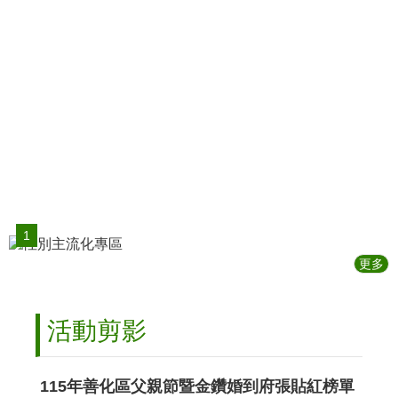
屬
單
位
各
里
網
站
原
住
民
專
1
區
更多
兵
役
專
活動剪影
區
電
子
115年善化區父親節暨金鑽婚到府張貼紅榜單