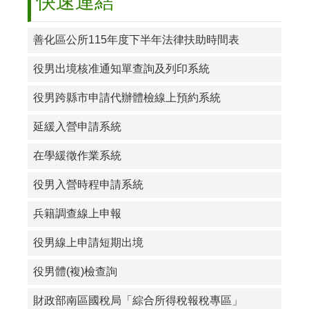
快速連結
導
專
區
善化區公所115年度下半年法律扶助時間表
公
役男出境核准通知單查詢及列印系統
益
揭
役男跨縣市申請代辦體檢線上預約系統
弊
者
延緩入營申請系統
保
護
在學緩徵作業系統
法
專
役男入營時程申請系統
區
兵籍調查線上申報
咱
ㄟ
役男線上申請短期出境
善
化
役男體(複)檢查詢
鄰
里
財政部南區國稅局「綜合所得稅報稅專區」