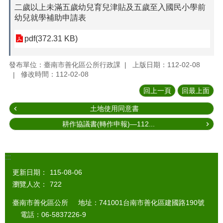
二歲以上未滿五歲幼兒育兒津貼及五歲至入國民小學前
幼兒就學補助申請表
pdf(372.31 KB)
發布單位：臺南市善化區公所行政課
上版日期：112-02-08
修改時間：112-02-08
回上一頁
回最上面
土地使用同意書
耕作協議書(轉作申報)—112...
:::
更新日期：
115-08-06
瀏覽人次：
722
臺南市善化區公所 地址：741001台南市善化區建國路190號
電話：06-5837226-9