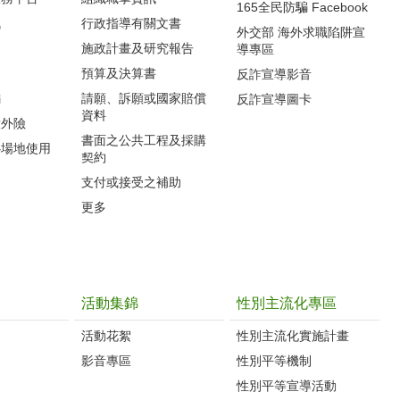
165全民防騙 Facebook
訊
行政指導有關文書
外交部 海外求職陷阱宣
施政計畫及研究報告
導專區
預算及決算書
反詐宣導影音
編
請願、訴願或國家賠償
反詐宣導圖卡
資料
意外險
書面之公共工程及採購
心場地使用
契約
支付或接受之補助
更多
活動集錦
性別主流化專區
活動花絮
性別主流化實施計畫
影音專區
性別平等機制
性別平等宣導活動