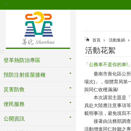
:::
跳到主要內容區塊
:::
首頁
活動集錦
活動花絮
:::
登革熱防治專區
「公務車不是你的車!
臺南市善化區公所政風
預防注射疫苗接種
場次)」，假體育局第
災害防救
與同仁收穫滿滿!
本次講習主題是「廉
便民服務
員赴大陸應注意事項等
載明事項，避免填寫不
公開資訊
接著由法務部調查局
活動增進同仁聆聽之專