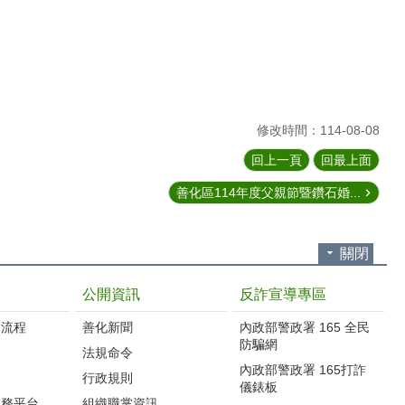
修改時間：114-08-08
回上一頁
回最上面
善化區114年度父親節暨鑽石婚...
關閉
公開資訊
反詐宣導專區
流程‭
善化新聞
內政部警政署 165 全民
防騙網
法規命令
內政部警政署 165打詐
行政規則
儀錶板
服務平台
組織職掌資訊