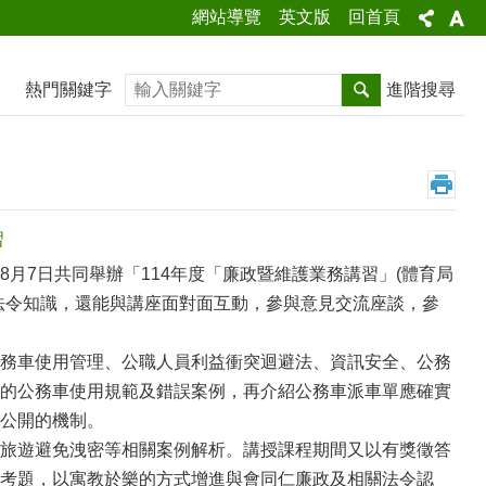
網站導覽
英文版
回首頁
搜尋
熱門關鍵字
進階搜尋
習
7日共同舉辦「114年度「廉政暨維護業務講習」(體育局
法令知識，還能與講座面對面互動，參與意見交流座談，參
務車使用管理、公職人員利益衝突迴避法、資訊安全、公務
的公務車使用規範及錯誤案例，再介紹公務車派車單應確實
公開的機制。
旅遊避免洩密等相關案例解析。講授課程期間又以有獎徵答
考題，以寓教於樂的方式增進與會同仁廉政及相關法令認