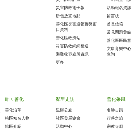
災害防救電子報
活動報名資
砂包放置地點
留言板
善化區災害通報聯繫窗
首長信箱
口資料
常見問題彙
善化區救濟站
善化區區民
災害防救網網相連
文康育樂中
避難收容處所資訊
查詢
更多
咱ㄟ善化
鄰里走訪
善化采風
善化沿革‭
里辦公處‭ ‭
名勝古蹟
轄區知名人物‭
社區發展協會‭
行善之旅
轄區介紹
活動中心
宗教寺廟