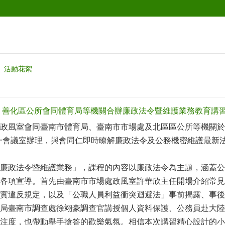
活動花絮
」善化區公所會同體育局等機關合辦廉政法令暨維護業務教育講
室會同臺南市體育局、臺南市市場處及北區區公所等機關於8月
一會議室辦理，與會同仁即時瞭解廉政法令及公務機密維護最新
政法令暨維護業務」，課程的內容以廉政法令為主題，涵蓋公
各項宣導。首先由臺南市市場處政風室許華欣主任開場介紹常見
實違反規定，以及「公職人員利益衝突迴避法」事前揭露、事後
臺南市調查處徐翊豪調查官講授個人資料保護、公務員赴大陸
注度，也帶動舉手搶答的歡樂氣氛。相信本次講習精心設計的小