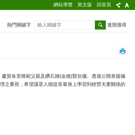
網站導覽
英文版
回首頁
搜尋
熱門關鍵字
進階搜尋
，慶賀各里模範父親及鑽石婚(金婚)賢伉儷。透過公開表揚儀
理之重視，希望讓眾人能從長輩身上學習到經營夫妻關係的