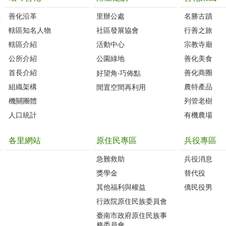
善化沿革‭
里辦公處‭ ‭
名勝古蹟
轄區知名人物‭
社區發展協會‭
行善之旅
轄區介紹
活動中心
宗教寺廟
公所介紹
公園綠地
善化美食
首長介紹
善化商圈
好望角‧巧佈點
組織架構
農特產品
閒置空間再利用
機關團體
列管老樹
人口統計
有機農場
各里網站
原住民專區
兵役專區
急難救助
兵役消息
獎學金
替代役
其他福利與權益
僑民役男
行政院原住民族委員會
臺南市政府原住民族事
務委員會