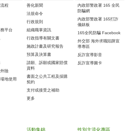
流程‭
善化新聞
內政部警政署 165 全民
防騙網
法規命令
內政部警政署 165打詐
行政規則
儀錶板
服務平台
組織職掌資訊
165全民防騙 Facebook
訊
行政指導有關文書
外交部 海外求職陷阱宣
施政計畫及研究報告
導專區
預算及決算書
反詐宣導影音
編
請願、訴願或國家賠償
反詐宣導圖卡
資料
意外險
書面之公共工程及採購
心場地使用
契約
支付或接受之補助
更多
活動集錦
性別主流化專區