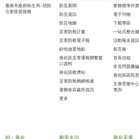
臺南市政府衛生局–預防
防災新聞
業務標準作業
注射疫苗接種
防災資訊
電子刊物
防災地圖
下載專區
災害防救計畫
一站式整合
災害防救電子報
活動報名資
砂包放置地點
留言板
善化區災害通報聯繫窗
首長信箱
口資料
常見問題彙
善化區救濟站
善化區區民
災害防救網網相連
文康育樂中
避難收容處所資訊
查詢
更多
咱ㄟ善化
鄰里走訪
善化采風