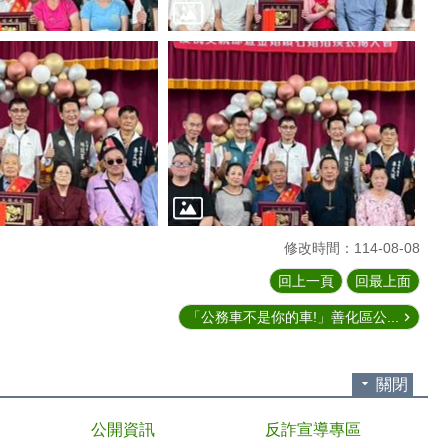
修改時間：114-08-08
回上一頁
回最上面
「公務車不是你的車!」善化區公...
關閉
公開資訊
反詐宣導專區