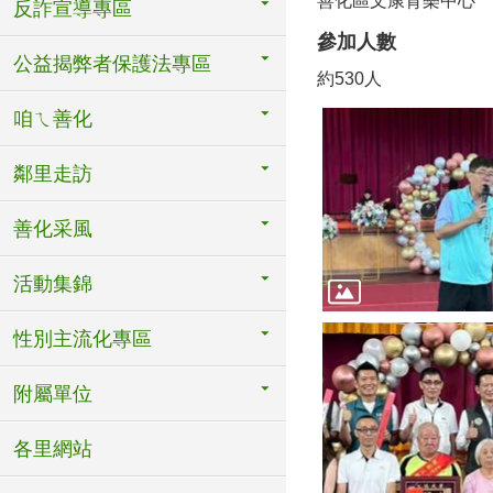
善化區文康育樂中心
反詐宣導專區
參加人數
公益揭弊者保護法專區
約530人
咱ㄟ善化
鄰里走訪
善化采風
活動集錦
性別主流化專區
附屬單位
各里網站