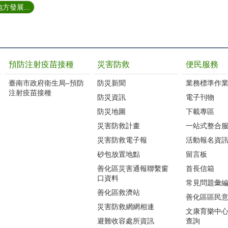
方發展...
預防注射疫苗接種
災害防救
便民服務
臺南市政府衛生局–預防
防災新聞
業務標準作業
注射疫苗接種
防災資訊
電子刊物
防災地圖
下載專區
災害防救計畫
一站式整合
災害防救電子報
活動報名資
砂包放置地點
留言板
善化區災害通報聯繫窗
首長信箱
口資料
常見問題彙
善化區救濟站
善化區區民
災害防救網網相連
文康育樂中
避難收容處所資訊
查詢