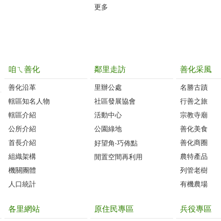
更多
咱ㄟ善化
鄰里走訪
善化采風
善化沿革‭
里辦公處‭ ‭
名勝古蹟
轄區知名人物‭
社區發展協會‭
行善之旅
轄區介紹
活動中心
宗教寺廟
公所介紹
公園綠地
善化美食
首長介紹
善化商圈
好望角‧巧佈點
組織架構
農特產品
閒置空間再利用
機關團體
列管老樹
人口統計
有機農場
各里網站
原住民專區
兵役專區