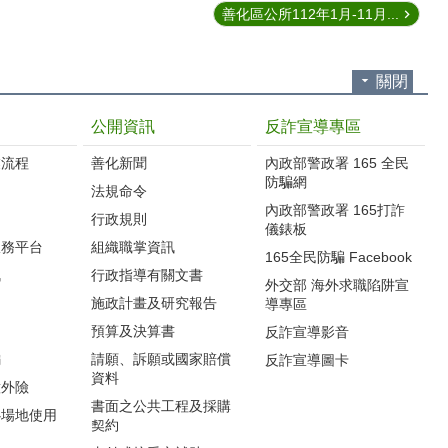
善化區公所112年1月-11月...
關閉
公開資訊
反詐宣導專區
流程‭
善化新聞
內政部警政署 165 全民
防騙網
法規命令
內政部警政署 165打詐
行政規則
儀錶板
服務平台
組織職掌資訊
165全民防騙 Facebook
訊
行政指導有關文書
外交部 海外求職陷阱宣
施政計畫及研究報告
導專區
預算及決算書
反詐宣導影音
編
請願、訴願或國家賠償
反詐宣導圖卡
資料
意外險
書面之公共工程及採購
心場地使用
契約