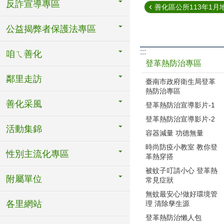
反詐宣導專區
善化區公所113年1月地
公益揭弊者保護法專區
:::
咱ㄟ善化
登革熱防治專區
鄰里走訪
臺南市政府衛生局登革
熱防治專區
善化采風
登革熱防治宣導影片-1
登革熱防治宣導影片-2
活動集錦
容器減量 功德無量
時尚防疫小教室 教你登
性別主流化專區
革熱穿搭
被蚊子叮請小心 登革熱
附屬單位
常見症狀
無蚊最安心!做好環境管
各里網站
理 清除孳生源
登革熱防治懶人包