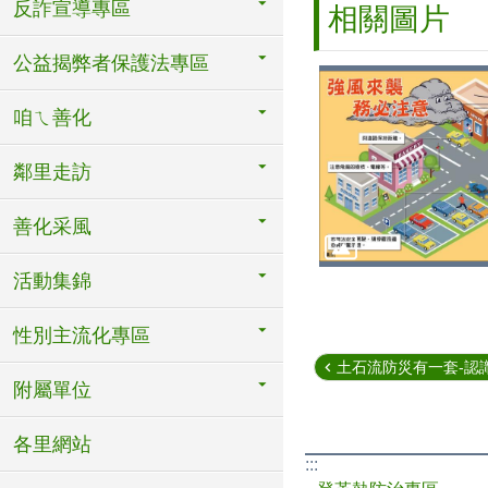
反詐宣導專區
相關圖片
公益揭弊者保護法專區
咱ㄟ善化
鄰里走訪
善化采風
活動集錦
性別主流化專區
土石流防災有一套-認
附屬單位
各里網站
:::