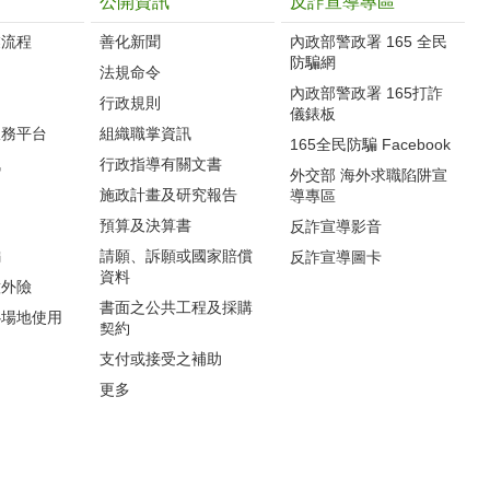
公開資訊
反詐宣導專區
流程‭
善化新聞
內政部警政署 165 全民
防騙網
法規命令
內政部警政署 165打詐
行政規則
儀錶板
服務平台
組織職掌資訊
165全民防騙 Facebook
訊
行政指導有關文書
外交部 海外求職陷阱宣
施政計畫及研究報告
導專區
預算及決算書
反詐宣導影音
編
請願、訴願或國家賠償
反詐宣導圖卡
資料
意外險
書面之公共工程及採購
心場地使用
契約
支付或接受之補助
更多