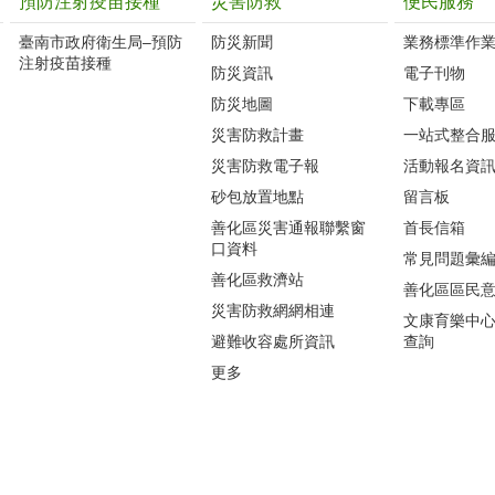
預防注射疫苗接種
災害防救
便民服務
臺南市政府衛生局–預防
防災新聞
業務標準作業
注射疫苗接種
防災資訊
電子刊物
防災地圖
下載專區
災害防救計畫
一站式整合
災害防救電子報
活動報名資
砂包放置地點
留言板
善化區災害通報聯繫窗
首長信箱
口資料
常見問題彙
善化區救濟站
善化區區民
災害防救網網相連
文康育樂中
避難收容處所資訊
查詢
更多