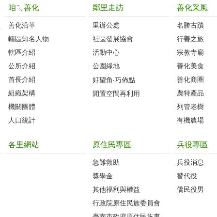
咱ㄟ善化
鄰里走訪
善化采風
善化沿革‭
里辦公處‭ ‭
名勝古蹟
轄區知名人物‭
社區發展協會‭
行善之旅
轄區介紹
活動中心
宗教寺廟
公所介紹
公園綠地
善化美食
首長介紹
善化商圈
好望角‧巧佈點
組織架構
農特產品
閒置空間再利用
機關團體
列管老樹
人口統計
有機農場
各里網站
原住民專區
兵役專區
急難救助
兵役消息
獎學金
替代役
其他福利與權益
僑民役男
行政院原住民族委員會
臺南市政府原住民族事