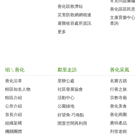
常見問題彙
善化區救濟站
善化區區民
災害防救網網相連
文康育樂中
避難收容處所資訊
查詢
更多
咱ㄟ善化
鄰里走訪
善化采風
善化沿革‭
里辦公處‭ ‭
名勝古蹟
轄區知名人物‭
社區發展協會‭
行善之旅
轄區介紹
活動中心
宗教寺廟
公所介紹
公園綠地
善化美食
首長介紹
善化商圈
好望角‧巧佈點
組織架構
農特產品
閒置空間再利用
機關團體
列管老樹