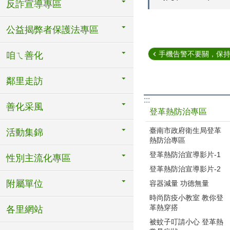
反詐宣導專區
公益揭弊者保護法專區
手機告警不要關，保
咱ㄟ善化
鄰里走訪
:::
善化采風
登革熱防治專區
臺南市政府衛生局登革
活動集錦
熱防治專區
登革熱防治宣導影片-1
性別主流化專區
登革熱防治宣導影片-2
附屬單位
容器減量 功德無量
時尚防疫小教室 教你登
革熱穿搭
各里網站
被蚊子叮請小心 登革熱