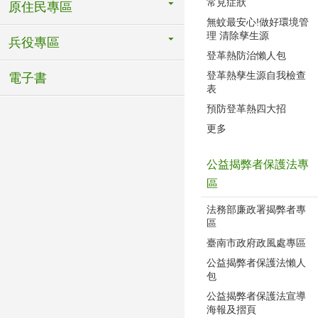
常見症狀
原住民專區
無蚊最安心!做好環境管
理 清除孳生源
兵役專區
登革熱防治懶人包
登革熱孳生源自我檢查
電子書
表
預防登革熱四大招
更多
公益揭弊者保護法專
區
法務部廉政署揭弊者專
區
臺南市政府政風處專區
公益揭弊者保護法懶人
包
公益揭弊者保護法宣導
海報及摺頁