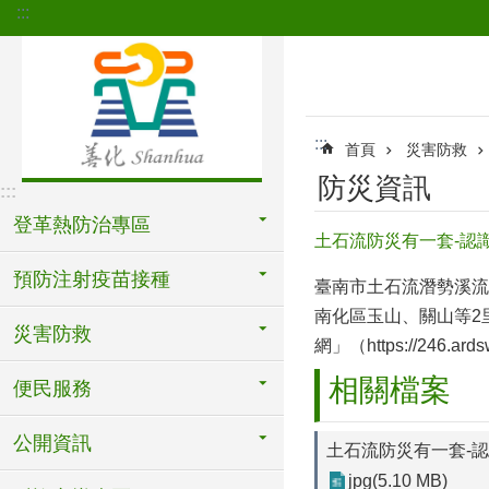
:::
跳到主要內容區塊
:::
首頁
災害防救
防災資訊
:::
登革熱防治專區
土石流防災有一套-認
預防注射疫苗接種
臺南市土石流潛勢溪流
南化區玉山、關山等2
災害防救
網」（
https://246.ards
相關檔案
便民服務
公開資訊
土石流防災有一套-
jpg(5.10 MB)