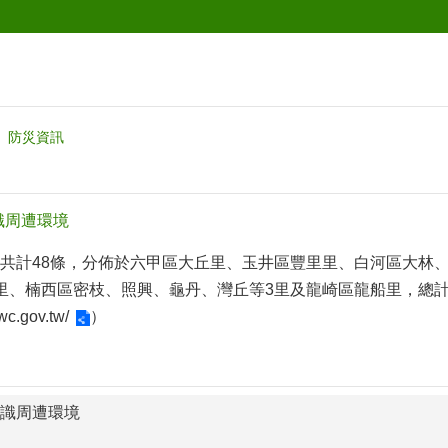
防災資訊
識周遭環境
共計48條，分佈於六甲區大丘里、玉井區豐里里、白河區大林、
里、楠西區密枝、照興、龜丹、灣丘等3里及龍崎區龍船里，總計
wc.gov.tw/
）
認識周遭環境