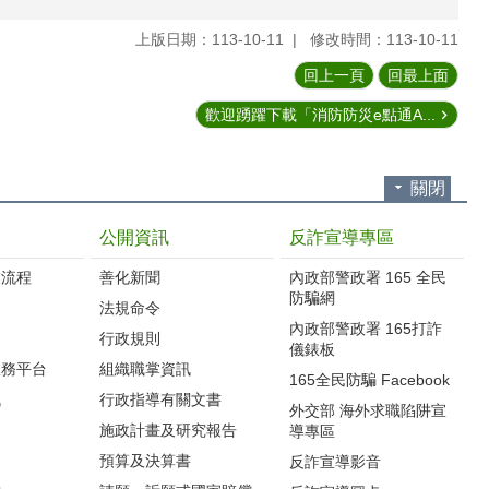
上版日期：113-10-11
修改時間：113-10-11
回上一頁
回最上面
歡迎踴躍下載「消防防災e點通A...
關閉
公開資訊
反詐宣導專區
流程‭
善化新聞
內政部警政署 165 全民
防騙網
法規命令
內政部警政署 165打詐
行政規則
儀錶板
服務平台
組織職掌資訊
165全民防騙 Facebook
訊
行政指導有關文書
外交部 海外求職陷阱宣
施政計畫及研究報告
導專區
預算及決算書
反詐宣導影音