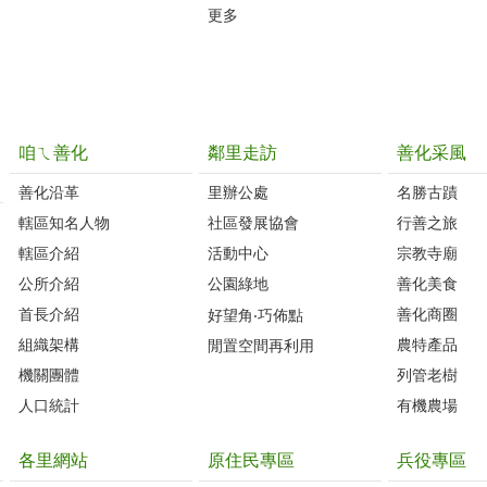
更多
咱ㄟ善化
鄰里走訪
善化采風
善化沿革‭
里辦公處‭ ‭
名勝古蹟
轄區知名人物‭
社區發展協會‭
行善之旅
轄區介紹
活動中心
宗教寺廟
公所介紹
公園綠地
善化美食
首長介紹
善化商圈
好望角‧巧佈點
組織架構
農特產品
閒置空間再利用
機關團體
列管老樹
人口統計
有機農場
各里網站
原住民專區
兵役專區