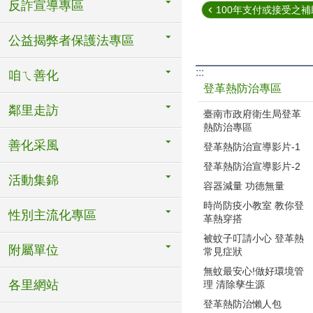
反詐宣導專區
100年支付或接受之補
公益揭弊者保護法專區
:::
咱ㄟ善化
登革熱防治專區
鄰里走訪
臺南市政府衛生局登革
熱防治專區
善化采風
登革熱防治宣導影片-1
登革熱防治宣導影片-2
活動集錦
容器減量 功德無量
時尚防疫小教室 教你登
性別主流化專區
革熱穿搭
被蚊子叮請小心 登革熱
附屬單位
常見症狀
無蚊最安心!做好環境管
各里網站
理 清除孳生源
登革熱防治懶人包