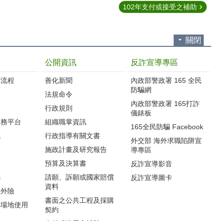
102年支付或接受之補助
關閉
公開資訊
反詐宣導專區
流程‭
善化新聞
內政部警政署 165 全民
防騙網
法規命令
內政部警政署 165打詐
行政規則
儀錶板
服務平台
組織職掌資訊
165全民防騙 Facebook
訊
行政指導有關文書
外交部 海外求職陷阱宣
施政計畫及研究報告
導專區
預算及決算書
反詐宣導影音
編
請願、訴願或國家賠償
反詐宣導圖卡
資料
意外險
書面之公共工程及採購
心場地使用
契約