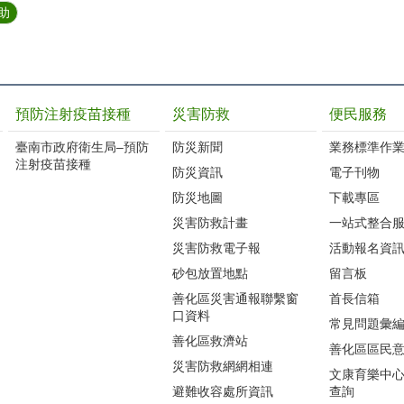
助
預防注射疫苗接種
災害防救
便民服務
臺南市政府衛生局–預防
防災新聞
業務標準作業
注射疫苗接種
防災資訊
電子刊物
防災地圖
下載專區
災害防救計畫
一站式整合
災害防救電子報
活動報名資
砂包放置地點
留言板
善化區災害通報聯繫窗
首長信箱
口資料
常見問題彙
善化區救濟站
善化區區民
災害防救網網相連
文康育樂中
避難收容處所資訊
查詢