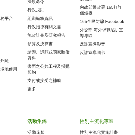
法規命令
內政部警政署 165打詐
行政規則
儀錶板
服務平台
組織職掌資訊
165全民防騙 Facebook
訊
行政指導有關文書
外交部 海外求職陷阱宣
施政計畫及研究報告
導專區
預算及決算書
反詐宣導影音
編
請願、訴願或國家賠償
反詐宣導圖卡
資料
意外險
書面之公共工程及採購
心場地使用
契約
支付或接受之補助
更多
活動集錦
性別主流化專區
活動花絮
性別主流化實施計畫