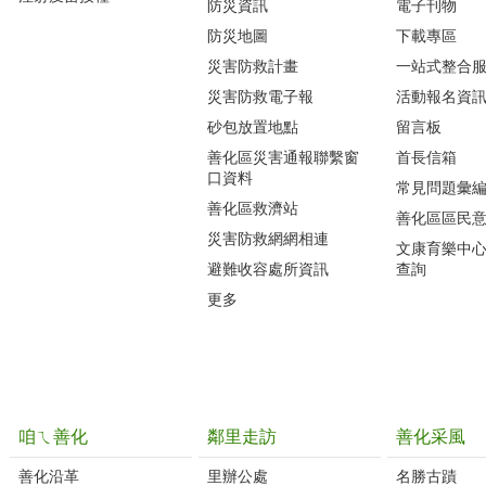
防災資訊
電子刊物
防災地圖
下載專區
災害防救計畫
一站式整合
災害防救電子報
活動報名資
砂包放置地點
留言板
善化區災害通報聯繫窗
首長信箱
口資料
常見問題彙
善化區救濟站
善化區區民
災害防救網網相連
文康育樂中
避難收容處所資訊
查詢
更多
咱ㄟ善化
鄰里走訪
善化采風
善化沿革‭
里辦公處‭ ‭
名勝古蹟