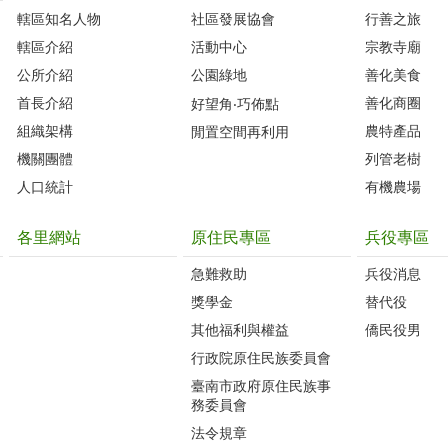
轄區知名人物‭
社區發展協會‭
行善之旅
轄區介紹
活動中心
宗教寺廟
公所介紹
公園綠地
善化美食
首長介紹
善化商圈
好望角‧巧佈點
組織架構
農特產品
閒置空間再利用
機關團體
列管老樹
人口統計
有機農場
各里網站
原住民專區
兵役專區
急難救助
兵役消息
獎學金
替代役
其他福利與權益
僑民役男
行政院原住民族委員會
臺南市政府原住民族事
務委員會
法令規章