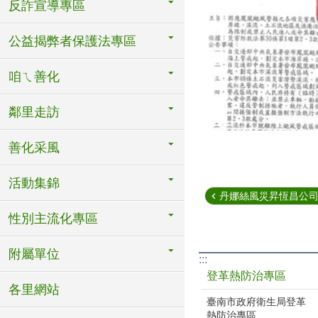
反詐宣導專區
公益揭弊者保護法專區
咱ㄟ善化
鄰里走訪
善化采風
活動集錦
丹娜絲風災昇恆昌公司補
性別主流化專區
附屬單位
:::
登革熱防治專區
各里網站
臺南市政府衛生局登革
熱防治專區