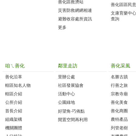
善化區救濟站
善化區區民
災害防救網網相連
文康育樂中
避難收容處所資訊
查詢
更多
咱ㄟ善化
鄰里走訪
善化采風
善化沿革‭
里辦公處‭ ‭
名勝古蹟
轄區知名人物‭
社區發展協會‭
行善之旅
轄區介紹
活動中心
宗教寺廟
公所介紹
公園綠地
善化美食
首長介紹
善化商圈
好望角‧巧佈點
組織架構
農特產品
閒置空間再利用
機關團體
列管老樹