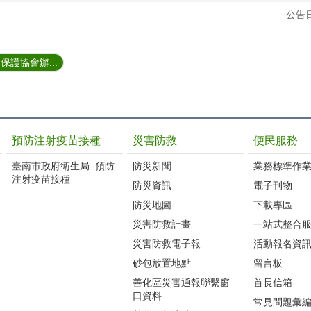
公告日
護協會辦...
預防注射疫苗接種
災害防救
便民服務
臺南市政府衛生局–預防
防災新聞
業務標準作業
注射疫苗接種
防災資訊
電子刊物
防災地圖
下載專區
災害防救計畫
一站式整合
災害防救電子報
活動報名資
砂包放置地點
留言板
善化區災害通報聯繫窗
首長信箱
口資料
常見問題彙