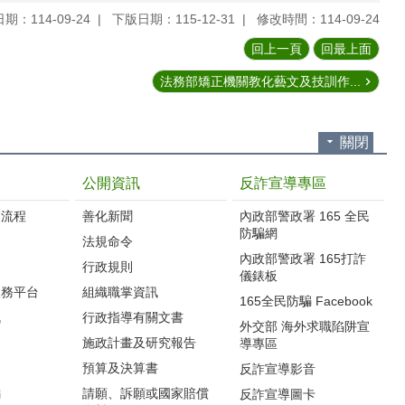
期：114-09-24
下版日期：115-12-31
修改時間：114-09-24
回上一頁
回最上面
法務部矯正機關教化藝文及技訓作...
關閉
公開資訊
反詐宣導專區
流程‭
善化新聞
內政部警政署 165 全民
防騙網
法規命令
內政部警政署 165打詐
行政規則
儀錶板
服務平台
組織職掌資訊
165全民防騙 Facebook
訊
行政指導有關文書
外交部 海外求職陷阱宣
施政計畫及研究報告
導專區
預算及決算書
反詐宣導影音
編
請願、訴願或國家賠償
反詐宣導圖卡