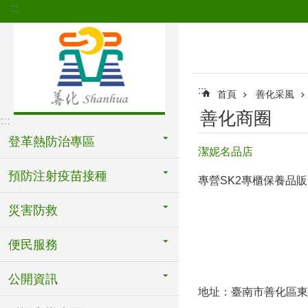
:::
跳到主要內容區塊
:::
首頁
善化采風
善化商圈
:::
登革熱防治專區
潔妮名品店
預防注射疫苗接種
專營SK2專櫃保養品
災害防救
便民服務
公開資訊
地址：臺南市善化區東