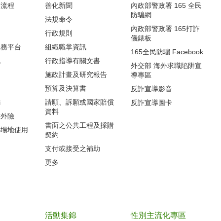
流程‭
善化新聞
內政部警政署 165 全民
防騙網
法規命令
內政部警政署 165打詐
行政規則
儀錶板
服務平台
組織職掌資訊
165全民防騙 Facebook
訊
行政指導有關文書
外交部 海外求職陷阱宣
施政計畫及研究報告
導專區
預算及決算書
反詐宣導影音
編
請願、訴願或國家賠償
反詐宣導圖卡
資料
意外險
書面之公共工程及採購
心場地使用
契約
支付或接受之補助
更多
活動集錦
性別主流化專區