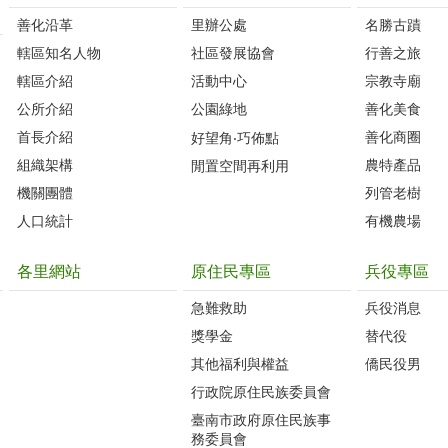
善化沿革‭
里辦公處‭ ‭
名勝古蹟
轄區知名人物‭
社區發展協會‭
行善之旅
轄區介紹
活動中心
宗教寺廟
公所介紹
公園綠地
善化美食
首長介紹
善化商圈
好望角‧巧佈點
組織架構
農特產品
閒置空間再利用
機關團體
列管老樹
人口統計
有機農場
各里網站
原住民專區
兵役專區
急難救助
兵役消息
獎學金
替代役
其他福利與權益
僑民役男
行政院原住民族委員會
臺南市政府原住民族事
務委員會