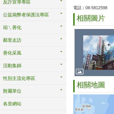
反詐宣導專區
電話：06-5812598
公益揭弊者保護法專區
相關圖片
咱ㄟ善化
鄰里走訪
善化采風
活動集錦
性別主流化專區
相關地圖
附屬單位
各里網站