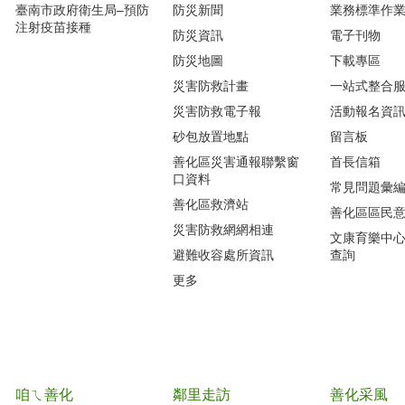
臺南市政府衛生局–預防
防災新聞
業務標準作業
注射疫苗接種
防災資訊
電子刊物
防災地圖
下載專區
災害防救計畫
一站式整合
災害防救電子報
活動報名資
砂包放置地點
留言板
善化區災害通報聯繫窗
首長信箱
口資料
常見問題彙
善化區救濟站
善化區區民
災害防救網網相連
文康育樂中
避難收容處所資訊
查詢
更多
咱ㄟ善化
鄰里走訪
善化采風