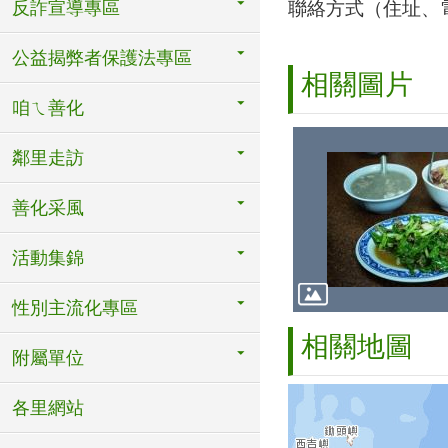
反詐宣導專區
聯絡方式（住址、電話
公益揭弊者保護法專區
相關圖片
咱ㄟ善化
鄰里走訪
善化采風
活動集錦
性別主流化專區
相關地圖
附屬單位
各里網站