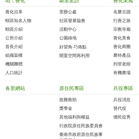
咱ㄟ善化
鄰里走訪
善化采風
善化沿革‭
里辦公處‭ ‭
名勝古蹟
轄區知名人物‭
社區發展協會‭
行善之旅
轄區介紹
活動中心
宗教寺廟
公所介紹
公園綠地
善化美食
首長介紹
善化商圈
好望角‧巧佈點
組織架構
農特產品
閒置空間再利用
機關團體
列管老樹
人口統計
有機農場
各里網站
原住民專區
兵役專區
急難救助
兵役消息
獎學金
替代役
其他福利與權益
僑民役男
行政院原住民族委員會
臺南市政府原住民族事