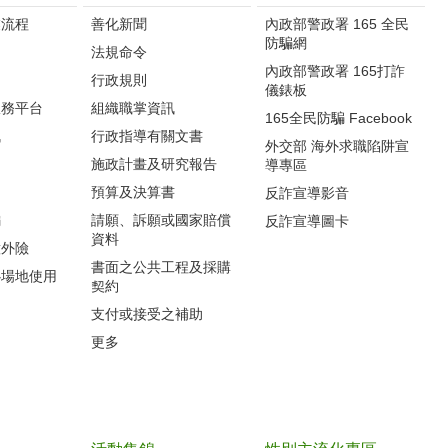
流程‭
善化新聞
內政部警政署 165 全民
防騙網
法規命令
內政部警政署 165打詐
行政規則
儀錶板
服務平台
組織職掌資訊
165全民防騙 Facebook
訊
行政指導有關文書
外交部 海外求職陷阱宣
施政計畫及研究報告
導專區
預算及決算書
反詐宣導影音
編
請願、訴願或國家賠償
反詐宣導圖卡
資料
意外險
書面之公共工程及採購
心場地使用
契約
支付或接受之補助
更多