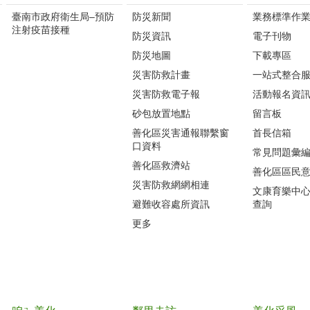
臺南市政府衛生局–預防
防災新聞
業務標準作業
注射疫苗接種
防災資訊
電子刊物
防災地圖
下載專區
災害防救計畫
一站式整合
災害防救電子報
活動報名資
砂包放置地點
留言板
善化區災害通報聯繫窗
首長信箱
口資料
常見問題彙
善化區救濟站
善化區區民
災害防救網網相連
文康育樂中
避難收容處所資訊
查詢
更多