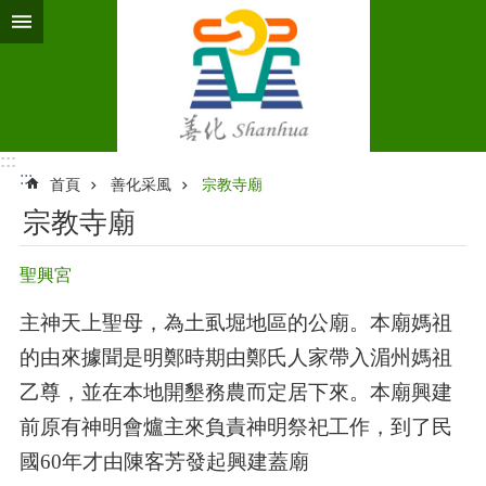
跳到主要內容區塊
:::
:::
首頁
善化采風
宗教寺廟
宗教寺廟
聖興宮
主神天上聖母，為土虱堀地區的公廟。本廟媽祖
的由來據聞是明鄭時期由鄭氏人家帶入湄州媽祖
乙尊，並在本地開墾務農而定居下來。本廟興建
前原有神明會爐主來負責神明祭祀工作，到了民
國
60
年才由陳客芳發起興建蓋廟