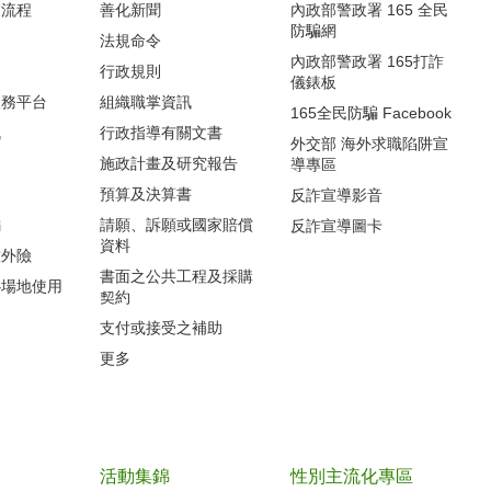
流程‭
善化新聞
內政部警政署 165 全民
防騙網
法規命令
內政部警政署 165打詐
行政規則
儀錶板
服務平台
組織職掌資訊
165全民防騙 Facebook
訊
行政指導有關文書
外交部 海外求職陷阱宣
施政計畫及研究報告
導專區
預算及決算書
反詐宣導影音
編
請願、訴願或國家賠償
反詐宣導圖卡
資料
意外險
書面之公共工程及採購
心場地使用
契約
支付或接受之補助
更多
活動集錦
性別主流化專區