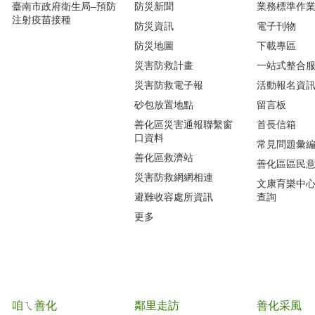
臺南市政府衛生局–預防
防災新聞
業務標準作業
注射疫苗接種
防災資訊
電子刊物
防災地圖
下載專區
災害防救計畫
一站式整合
災害防救電子報
活動報名資
砂包放置地點
留言板
善化區災害通報聯繫窗
首長信箱
口資料
常見問題彙
善化區救濟站
善化區區民
災害防救網網相連
文康育樂中
避難收容處所資訊
查詢
更多
咱ㄟ善化
鄰里走訪
善化采風