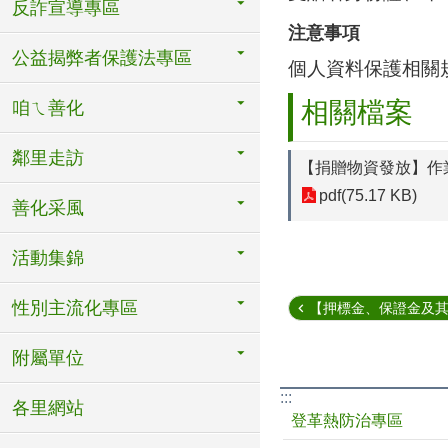
反詐宣導專區
注意事項
公益揭弊者保護法專區
個人資料保護相關
相關檔案
咱ㄟ善化
鄰里走訪
【捐贈物資發放】作
pdf(75.17 KB)
善化采風
活動集錦
性別主流化專區
【押標金、保證金及其他
附屬單位
:::
各里網站
登革熱防治專區