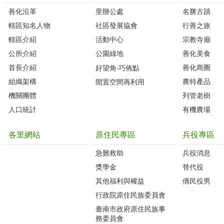
善化沿革‭
里辦公處‭ ‭
名勝古蹟
轄區知名人物‭
社區發展協會‭
行善之旅
轄區介紹
活動中心
宗教寺廟
公所介紹
公園綠地
善化美食
首長介紹
善化商圈
好望角‧巧佈點
組織架構
農特產品
閒置空間再利用
機關團體
列管老樹
人口統計
有機農場
各里網站
原住民專區
兵役專區
急難救助
兵役消息
獎學金
替代役
其他福利與權益
僑民役男
行政院原住民族委員會
臺南市政府原住民族事
務委員會