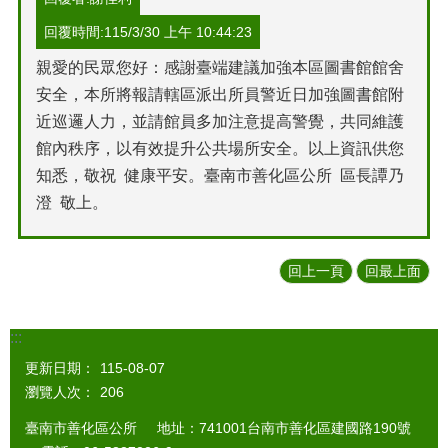
回覆時間:115/3/30 上午 10:44:23
親愛的民眾您好：感謝臺端建議加強本區圖書館館舍
安全，本所將報請轄區派出所員警近日加強圖書館附
近巡邏人力，並請館員多加注意提高警覺，共同維護
館內秩序，以有效提升公共場所安全。以上資訊供您
知悉，敬祝 健康平安。臺南市善化區公所 區長譚乃
澄 敬上。
回上一頁
回最上面
:::
更新日期：
115-08-07
瀏覽人次：
206
臺南市善化區公所 地址：741001台南市善化區建國路190號