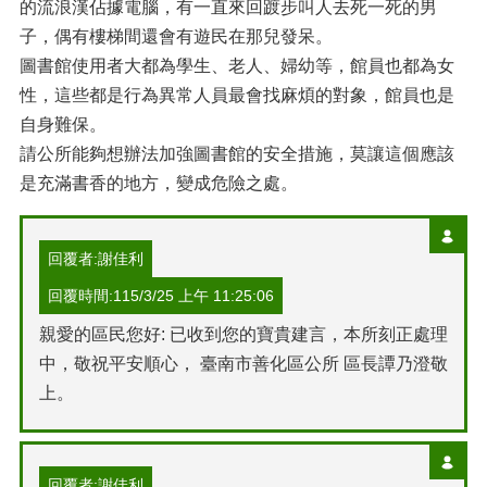
的流浪漢佔據電腦，有一直來回踱步叫人去死一死的男
子，偶有樓梯間還會有遊民在那兒發呆。
圖書館使用者大都為學生、老人、婦幼等，館員也都為女
性，這些都是行為異常人員最會找麻煩的對象，館員也是
自身難保。
請公所能夠想辦法加強圖書館的安全措施，莫讓這個應該
是充滿書香的地方，變成危險之處。
回覆者:謝佳利
回覆時間:115/3/25 上午 11:25:06
親愛的區民您好: 已收到您的寶貴建言，本所刻正處理
中，敬祝平安順心， 臺南市善化區公所 區長譚乃澄敬
上。
回覆者:謝佳利