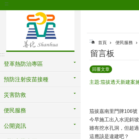
:::
跳到主要內容區塊
:::
首頁
便民服務
留言板
:::
登革熱防治專區
回覆文章
預防注射疫苗接種
主題:茄拔透天新建案
災害防救
便民服務
茄拔嘉南里門牌106
今早施工出入水泥斜坡
公開資訊
雖有挖水孔洞，但超過
這應該是違建吧？