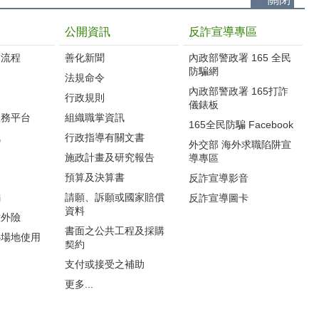
公開資訊
反詐宣導專區
流程‭
善化新聞
內政部警政署 165 全民
防騙網
法規命令
內政部警政署 165打詐
行政規則
儀錶板
服務平台
組織職掌資訊
165全民防騙 Facebook
訊
行政指導有關文書
外交部 海外求職陷阱宣
施政計畫及研究報告
導專區
預算及決算書
反詐宣導影音
編
請願、訴願或國家賠償
反詐宣導圖卡
資料
意外險
書面之公共工程及採購
心場地使用
契約
支付或接受之補助
更多...