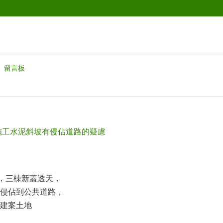
留言板
施工水泥斜坡有侵佔道路的疑慮
號，三棟新蓋透天，
侵佔到公共道路，
建案土地