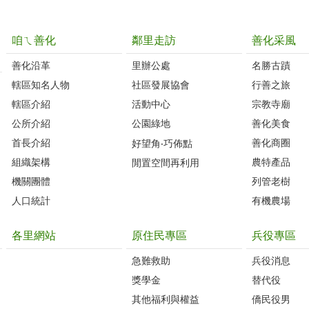
咱ㄟ善化
鄰里走訪
善化采風
善化沿革‭
里辦公處‭ ‭
名勝古蹟
轄區知名人物‭
社區發展協會‭
行善之旅
轄區介紹
活動中心
宗教寺廟
公所介紹
公園綠地
善化美食
首長介紹
善化商圈
好望角‧巧佈點
組織架構
農特產品
閒置空間再利用
機關團體
列管老樹
人口統計
有機農場
各里網站
原住民專區
兵役專區
急難救助
兵役消息
獎學金
替代役
其他福利與權益
僑民役男