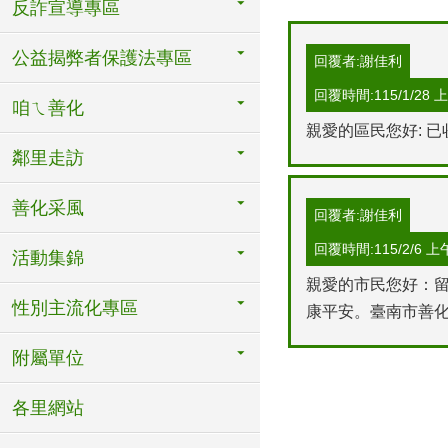
反詐宣導專區
公益揭弊者保護法專區
回覆者:謝佳利
回覆時間:115/1/28 上午
咱ㄟ善化
親愛的區民您好: 
鄰里走訪
善化采風
回覆者:謝佳利
回覆時間:115/2/6 上午 
活動集錦
親愛的市民您好：留
性別主流化專區
康平安。臺南市善
附屬單位
各里網站