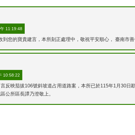
 11:19:48
已收到您的寶貴建言，本所刻正處理中，敬祝平安順心， 臺南市善
10:58:22
言反映茄拔106號斜坡道占用道路案，本所已於115年1月30
化區公所區長譚乃澄敬上。