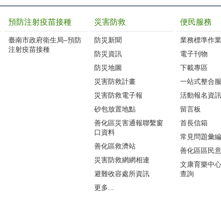
預防注射疫苗接種
災害防救
便民服務
臺南市政府衛生局–預防
防災新聞
業務標準作業
注射疫苗接種
防災資訊
電子刊物
防災地圖
下載專區
災害防救計畫
一站式整合
災害防救電子報
活動報名資
砂包放置地點
留言板
善化區災害通報聯繫窗
首長信箱
口資料
常見問題彙
善化區救濟站
善化區區民
災害防救網網相連
文康育樂中
避難收容處所資訊
查詢
更多...