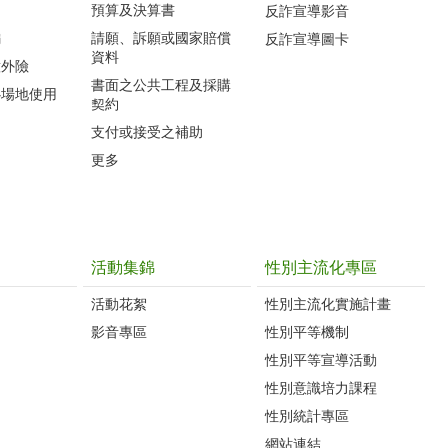
預算及決算書
反詐宣導影音
編
請願、訴願或國家賠償
反詐宣導圖卡
資料
意外險
書面之公共工程及採購
心場地使用
契約
支付或接受之補助
更多
活動集錦
性別主流化專區
活動花絮
性別主流化實施計畫
影音專區
性別平等機制
性別平等宣導活動
性別意識培力課程
性別統計專區
網站連結