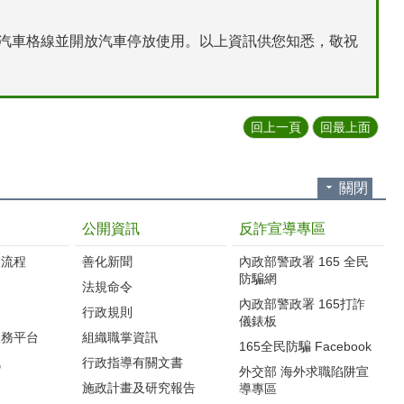
原汽車格線並開放汽車停放使用。以上資訊供您知悉，敬祝
回上一頁
回最上面
關閉
公開資訊
反詐宣導專區
流程‭
善化新聞
內政部警政署 165 全民
防騙網
法規命令
內政部警政署 165打詐
行政規則
儀錶板
服務平台
組織職掌資訊
165全民防騙 Facebook
訊
行政指導有關文書
外交部 海外求職陷阱宣
施政計畫及研究報告
導專區