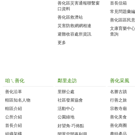
善化區災害通報聯繫窗
首長信箱
口資料
常見問題彙
善化區救濟站
善化區區民
災害防救網網相連
文康育樂中
避難收容處所資訊
查詢
更多
咱ㄟ善化
鄰里走訪
善化采風
善化沿革‭
里辦公處‭ ‭
名勝古蹟
轄區知名人物‭
社區發展協會‭
行善之旅
轄區介紹
活動中心
宗教寺廟
公所介紹
公園綠地
善化美食
首長介紹
善化商圈
好望角‧巧佈點
組織架構
農特產品
閒置空間再利用