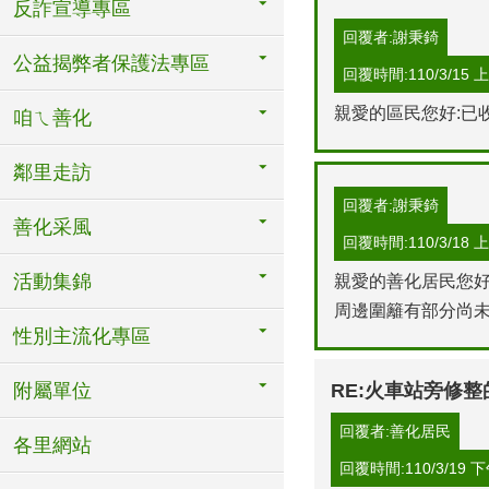
反詐宣導專區
回覆者:謝秉錡
公益揭弊者保護法專區
回覆時間:110/3/15 上午
親愛的區民您好:已
咱ㄟ善化
鄰里走訪
回覆者:謝秉錡
善化采風
回覆時間:110/3/18 上午
活動集錦
親愛的善化居民您好
周邊圍籬有部分尚未
性別主流化專區
附屬單位
RE:火車站旁修
回覆者:善化居民
各里網站
回覆時間:110/3/19 下午