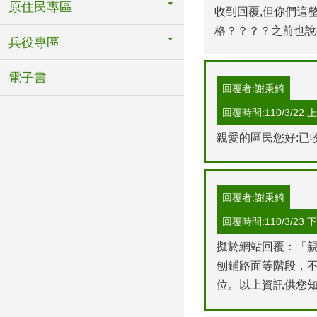
原住民專區
收到回覆,但你們這
格？？？？之前也說
兵役專區
電子書
回覆者:謝秉錡
回覆時間:110/3/22 上午
親愛的區民您好:已
回覆者:謝秉錡
回覆時間:110/3/23 下午
擬於網站回覆：「
刨鋪路面等階段，
位。以上資訊供您知