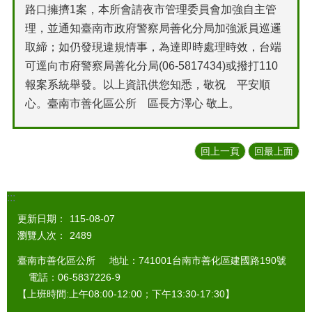
路口擁擠1案，本所會請夜市管理委員會加強自主管
理，並通知臺南市政府警察局善化分局加強派員巡邏
取締；如仍發現違規情事，為達即時處理時效，台端
可逕向市府警察局善化分局(06-5817434)或撥打110
報案系統舉發。以上資訊供您知悉，敬祝 平安順
心。臺南市善化區公所 區長方澤心 敬上。
回上一頁
回最上面
:::
更新日期：
115-08-07
瀏覽人次：
2489
臺南市善化區公所 地址：741001台南市善化區建國路190號
電話：06-5837226-9
【上班時間:上午08:00-12:00；下午13:30-17:30】