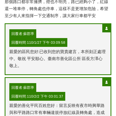
那個路口都非常擁擠，燈也不明亮，路已經夠小了，紅線
還一堆車停，轉角處也停車，這樣不是更增加危險，希望
至少有人來指揮一下交通制序，讓大家行車都平安
回覆者:蘇郡葶
回覆時間:110/1/27 下午 03:09:58
親愛的區民您好:已收到您的寶貴建言，本所刻正處理
中。敬祝 平安順心。臺南市善化區公所 區長方澤心
敬上。
回覆者:蘇郡葶
回覆時間:110/2/2 下午 03:01:37
親愛的善化平民百姓您好：留言反映有夜市時興華路
與和平路路口常有車輛違規停放紅線及轉角處，造成